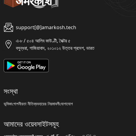
support[@]amarkosh.tech
এ-৮ / ৫০৪ আলিব কাউণ্টী, সৈক্টর ৫
বসুন্ধরা, গাজিয়াবাদ, ২০১০১২ উত্তর প্রদেশ, ভারত
সংস্থা
ভূমিকা
গোপনীয়তা নীতি
ব্যবহারের নিয়মাবলী
যোগাযোগ
আমাদের ওয়েবসাইটসমূহ