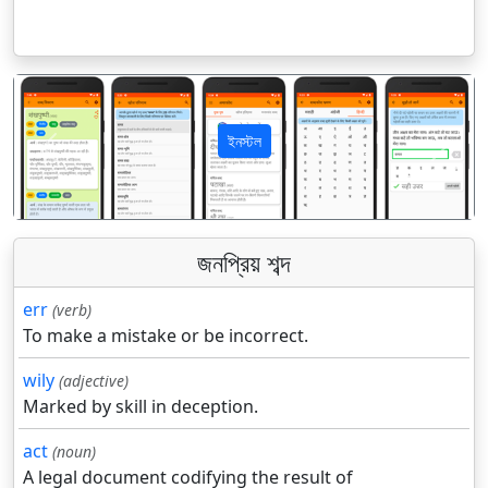
ইনস্টল
पिछला
अगला
জনপ্রিয় শব্দ
err
(verb)
To make a mistake or be incorrect.
wily
(adjective)
Marked by skill in deception.
act
(noun)
A legal document codifying the result of