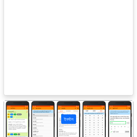
ইনস্টল
पिछला
अगला