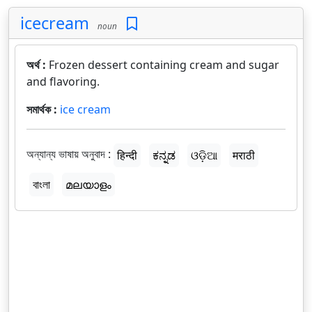
icecream
noun
অর্থ :
Frozen dessert containing cream and sugar
and flavoring.
সমার্থক :
ice cream
অন্যান্য ভাষায় অনুবাদ :
हिन्दी
ಕನ್ನಡ
ଓଡ଼ିଆ
मराठी
বাংলা
മലയാളം