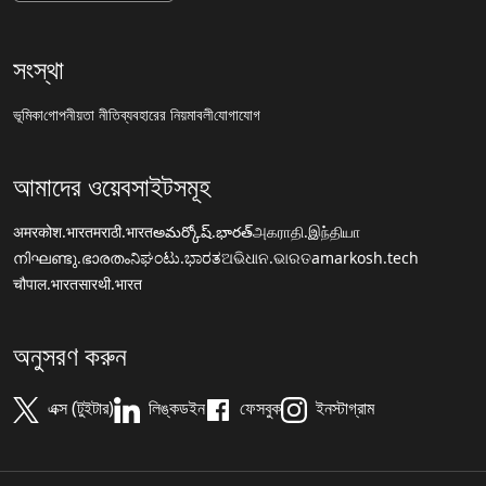
সংস্থা
ভূমিকা
গোপনীয়তা নীতি
ব্যবহারের নিয়মাবলী
যোগাযোগ
আমাদের ওয়েবসাইটসমূহ
अमरकोश.भारत
मराठी.भारत
అమర్కోష్.భారత్
அகராதி.இந்தியா
നിഘണ്ടു.ഭാരതം
ನಿಘಂಟು.ಭಾರತ
ଅଭିଧାନ.ଭାରତ
amarkosh.tech
चौपाल.भारत
सारथी.भारत
অনুসরণ করুন
এক্স (টুইটার)
লিঙ্কডইন
ফেসবুক
ইনস্টাগ্রাম