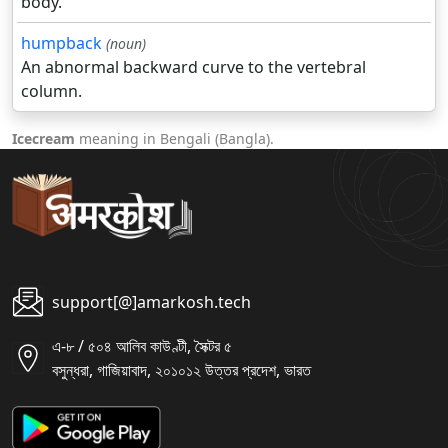
body.
humpback
(noun)
An abnormal backward curve to the vertebral
column.
Icecream
meaning in Bengali (Bangla).
support[@]amarkosh.tech
এ-৮ / ৫০৪ আলিব কাউণ্টী, সৈক্টর ৫
বসুন্ধরা, গাজিয়াবাদ, ২০১০১২ উত্তর প্রদেশ, ভারত