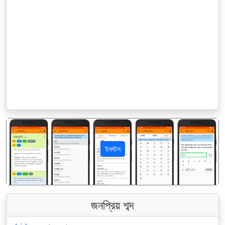
ইনস্টল
पिछला
अगला
জনপ্রিয় শব্দ