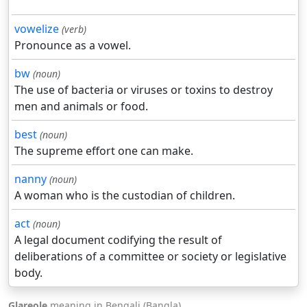
vowelize
(verb)
Pronounce as a vowel.
bw
(noun)
The use of bacteria or viruses or toxins to destroy
men and animals or food.
best
(noun)
The supreme effort one can make.
nanny
(noun)
A woman who is the custodian of children.
act
(noun)
A legal document codifying the result of
deliberations of a committee or society or legislative
body.
Glareole
meaning in Bengali (Bangla).