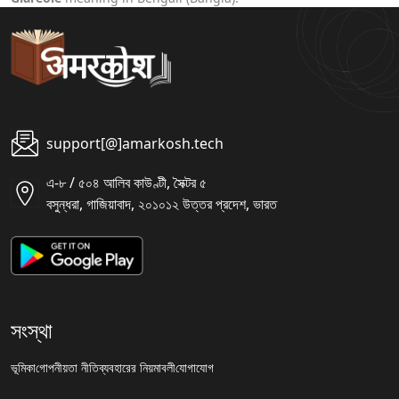
support[@]amarkosh.tech
এ-৮ / ৫০৪ আলিব কাউণ্টী, সৈক্টর ৫
বসুন্ধরা, গাজিয়াবাদ, ২০১০১২ উত্তর প্রদেশ, ভারত
সংস্থা
ভূমিকা
গোপনীয়তা নীতি
ব্যবহারের নিয়মাবলী
যোগাযোগ