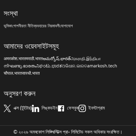
সংস্থা
ভূমিকা
গোপনীয়তা নীতি
ব্যবহারের নিয়মাবলী
যোগাযোগ
আমাদের ওয়েবসাইটসমূহ
अमरकोश.भारत
मराठी.भारत
అమర్కోష్.భారత్
அகராதி.இந்தியா
നിഘണ്ടു.ഭാരതം
ನಿಘಂಟು.ಭಾರತ
ଅଭିଧାନ.ଭାରତ
amarkosh.tech
चौपाल.भारत
सारथी.भारत
অনুসরণ করুন
এক্স (টুইটার)
লিঙ্কডইন
ফেসবুক
ইনস্টাগ্রাম
© ২০২৬ অমৰকোশ লিঙ্গ্ৱিস্টিক্স প্রা॰ লিমিটেড সকল অধিকার সংরক্ষিত।