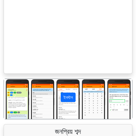
ইনস্টল
पिछला
अगला
জনপ্রিয় শব্দ