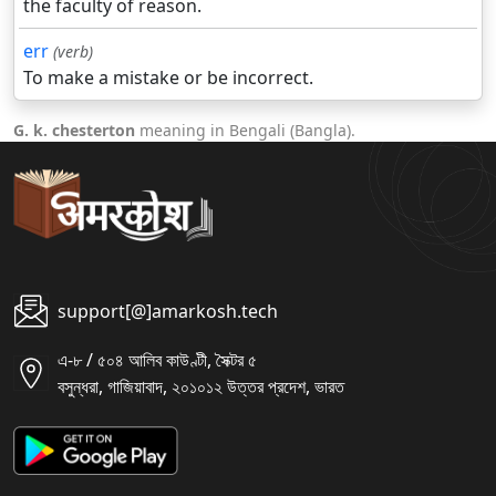
the faculty of reason.
err
(verb)
To make a mistake or be incorrect.
G. k. chesterton
meaning in Bengali (Bangla).
support[@]amarkosh.tech
এ-৮ / ৫০৪ আলিব কাউণ্টী, সৈক্টর ৫
বসুন্ধরা, গাজিয়াবাদ, ২০১০১২ উত্তর প্রদেশ, ভারত