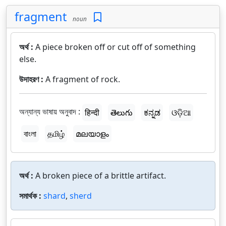
fragment
noun
অর্থ :
A piece broken off or cut off of something
else.
উদাহরণ :
A fragment of rock.
অন্যান্য ভাষায় অনুবাদ :
हिन्दी
తెలుగు
ಕನ್ನಡ
ଓଡ଼ିଆ
বাংলা
தமிழ்
മലയാളം
অর্থ :
A broken piece of a brittle artifact.
সমার্থক :
shard
,
sherd