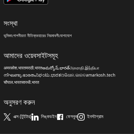
সংস্থা
ভূমিকা
গোপনীয়তা নীতি
ব্যবহারের নিয়মাবলী
যোগাযোগ
আমাদের ওয়েবসাইটসমূহ
अमरकोश.भारत
मराठी.भारत
అమర్కోష్.భారత్
அகராதி.இந்தியா
നിഘണ്ടു.ഭാരതം
ನಿಘಂಟು.ಭಾರತ
ଅଭିଧାନ.ଭାରତ
amarkosh.tech
चौपाल.भारत
सारथी.भारत
অনুসরণ করুন
এক্স (টুইটার)
লিঙ্কডইন
ফেসবুক
ইনস্টাগ্রাম