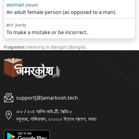
woman
(noun)
An adult female person (as opposed to a man).
err
(verb)
To make a mistake or be incorrect.
Fragment
meaning in Bengali (Bangla).
support[@]amarkosh.tech
এ-৮ / ৫০৪ আলিব কাউণ্টী, সৈক্টর ৫
বসুন্ধরা, গাজিয়াবাদ, ২০১০১২ উত্তর প্রদেশ, ভারত