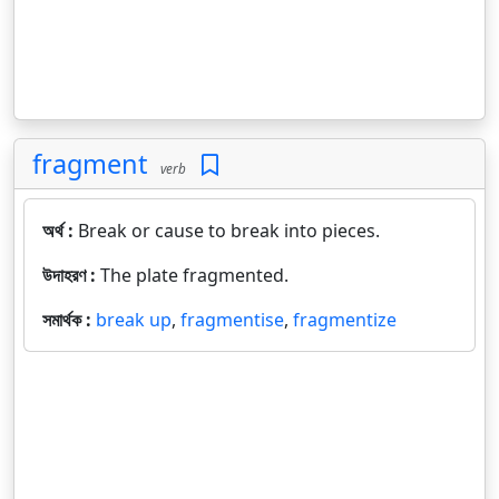
fragment
verb
অর্থ :
Break or cause to break into pieces.
উদাহরণ :
The plate fragmented.
সমার্থক :
break up
,
fragmentise
,
fragmentize