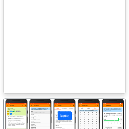
ইনস্টল
पिछला
अगला