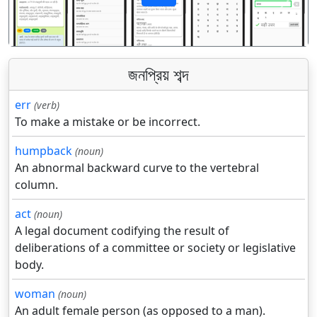
पिछला
अगला
জনপ্রিয় শব্দ
err
(verb)
To make a mistake or be incorrect.
humpback
(noun)
An abnormal backward curve to the vertebral
column.
act
(noun)
A legal document codifying the result of
deliberations of a committee or society or legislative
body.
woman
(noun)
An adult female person (as opposed to a man).