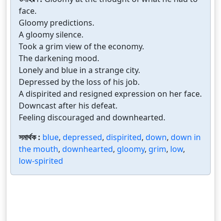
face.
Gloomy predictions.
A gloomy silence.
Took a grim view of the economy.
The darkening mood.
Lonely and blue in a strange city.
Depressed by the loss of his job.
A dispirited and resigned expression on her face.
Downcast after his defeat.
Feeling discouraged and downhearted.
সমার্থক :
blue
,
depressed
,
dispirited
,
down
,
down in
the mouth
,
downhearted
,
gloomy
,
grim
,
low
,
low-spirited