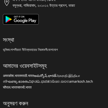
বসুন্ধরা, গাজিয়াবাদ, ২০১০১২ উত্তর প্রদেশ, ভারত
সংস্থা
ভূমিকা
গোপনীয়তা নীতি
ব্যবহারের নিয়মাবলী
যোগাযোগ
আমাদের ওয়েবসাইটসমূহ
अमरकोश.भारत
मराठी.भारत
అమర్కోష్.భారత్
அகராதி.இந்தியா
നിഘണ്ടു.ഭാരതം
ನಿಘಂಟು.ಭಾರತ
ଅଭିଧାନ.ଭାରତ
amarkosh.tech
चौपाल.भारत
सारथी.भारत
অনুসরণ করুন