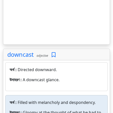
downcast
adjective
অর্থ :
Directed downward.
উদাহরণ :
A downcast glance.
অর্থ :
Filled with melancholy and despondency.
উদাহরণ :
Gloomy at the thought of what he had to