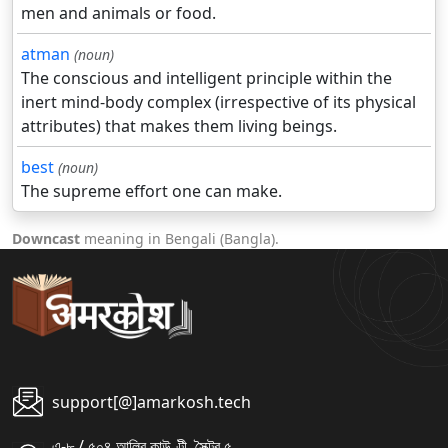
men and animals or food.
atman
(noun)
The conscious and intelligent principle within the
inert mind-body complex (irrespective of its physical
attributes) that makes them living beings.
best
(noun)
The supreme effort one can make.
Downcast
meaning in Bengali (Bangla).
support[@]amarkosh.tech
এ-৮ / ৫০৪ আলিব কাউণ্টী, সৈক্টর ৫