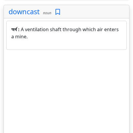
downcast
noun
অর্থ :
A ventilation shaft through which air enters
a mine.