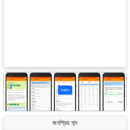
ইনস্টল
पिछला
अगला
জনপ্রিয় শব্দ