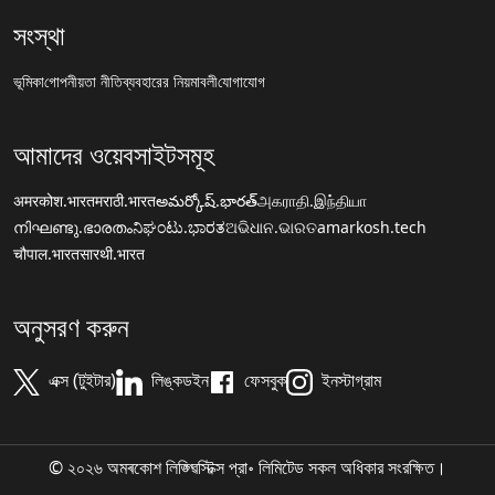
সংস্থা
ভূমিকা
গোপনীয়তা নীতি
ব্যবহারের নিয়মাবলী
যোগাযোগ
আমাদের ওয়েবসাইটসমূহ
अमरकोश.भारत
मराठी.भारत
అమర్కోష్.భారత్
அகராதி.இந்தியா
നിഘണ്ടു.ഭാരതം
ನಿಘಂಟು.ಭಾರತ
ଅଭିଧାନ.ଭାରତ
amarkosh.tech
चौपाल.भारत
सारथी.भारत
অনুসরণ করুন
এক্স (টুইটার)
লিঙ্কডইন
ফেসবুক
ইনস্টাগ্রাম
© ২০২৬ অমৰকোশ লিঙ্গ্ৱিস্টিক্স প্রা॰ লিমিটেড সকল অধিকার সংরক্ষিত।