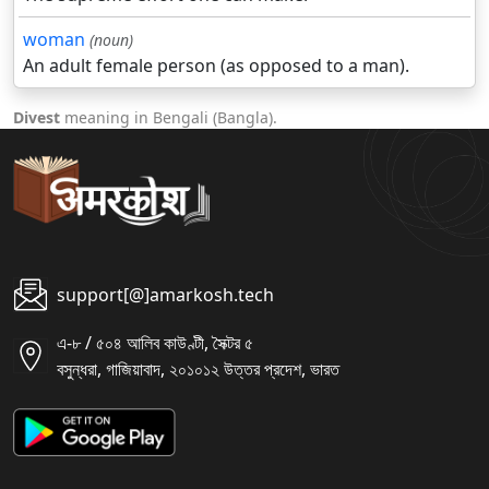
woman
(noun)
An adult female person (as opposed to a man).
Divest
meaning in Bengali (Bangla).
support[@]amarkosh.tech
এ-৮ / ৫০৪ আলিব কাউণ্টী, সৈক্টর ৫
বসুন্ধরা, গাজিয়াবাদ, ২০১০১২ উত্তর প্রদেশ, ভারত