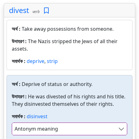
divest
verb
অর্থ :
Take away possessions from someone.
উদাহরণ :
The Nazis stripped the Jews of all their
assets.
সমার্থক :
deprive
,
strip
অর্থ :
Deprive of status or authority.
উদাহরণ :
He was divested of his rights and his title.
They disinvested themselves of their rights.
সমার্থক :
disinvest
Antonym meaning