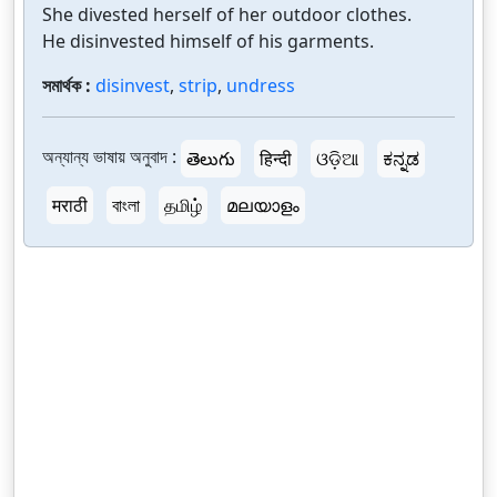
She divested herself of her outdoor clothes.
He disinvested himself of his garments.
সমার্থক :
disinvest
,
strip
,
undress
অন্যান্য ভাষায় অনুবাদ :
తెలుగు
हिन्दी
ଓଡ଼ିଆ
ಕನ್ನಡ
मराठी
বাংলা
தமிழ்
മലയാളം