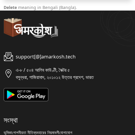
Delete
meaning in Bengali (Bangla).
support[@]amarkosh.tech
এ-৮ / ৫০৪ আলিব কাউণ্টী, সৈক্টর ৫
বসুন্ধরা, গাজিয়াবাদ, ২০১০১২ উত্তর প্রদেশ, ভারত
সংস্থা
ভূমিকা
গোপনীয়তা নীতি
ব্যবহারের নিয়মাবলী
যোগাযোগ