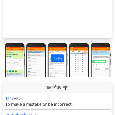
ইনস্টল
पिछला
अगला
জনপ্রিয় শব্দ
err
(verb)
To make a mistake or be incorrect.
humpback
(noun)