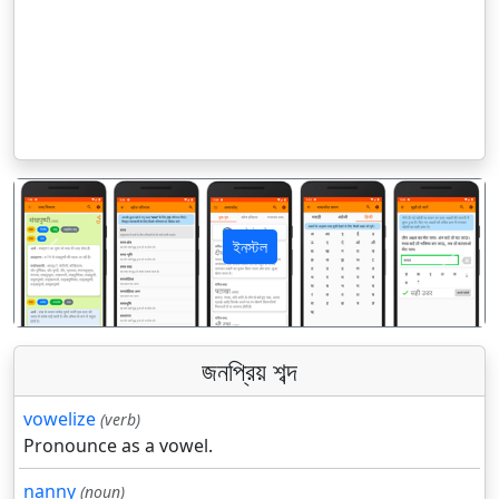
ইনস্টল
पिछला
अगला
জনপ্রিয় শব্দ
vowelize
(verb)
Pronounce as a vowel.
nanny
(noun)