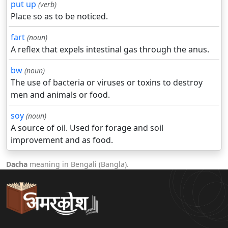
put up
(verb)
Place so as to be noticed.
fart
(noun)
A reflex that expels intestinal gas through the anus.
bw
(noun)
The use of bacteria or viruses or toxins to destroy
men and animals or food.
soy
(noun)
A source of oil. Used for forage and soil
improvement and as food.
Dacha
meaning in Bengali (Bangla).