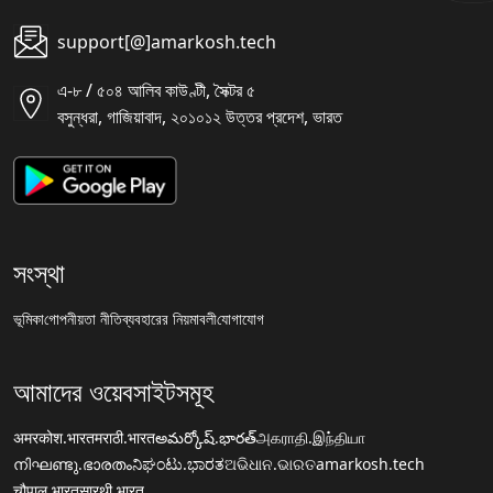
support[@]amarkosh.tech
এ-৮ / ৫০৪ আলিব কাউণ্টী, সৈক্টর ৫
বসুন্ধরা, গাজিয়াবাদ, ২০১০১২ উত্তর প্রদেশ, ভারত
সংস্থা
ভূমিকা
গোপনীয়তা নীতি
ব্যবহারের নিয়মাবলী
যোগাযোগ
আমাদের ওয়েবসাইটসমূহ
अमरकोश.भारत
मराठी.भारत
అమర్కోష్.భారత్
அகராதி.இந்தியா
നിഘണ്ടു.ഭാരതം
ನಿಘಂಟು.ಭಾರತ
ଅଭିଧାନ.ଭାରତ
amarkosh.tech
चौपाल.भारत
सारथी.भारत