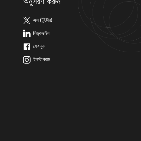
অনুসরণ করুন
এক্স (টুইটার)
লিঙ্কডইন
ফেসবুক
ইনস্টাগ্রাম