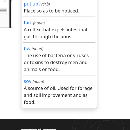
put up
(verb)
Place so as to be noticed.
fart
(noun)
A reflex that expels intestinal
gas through the anus.
bw
(noun)
The use of bacteria or viruses
or toxins to destroy men and
animals or food.
soy
(noun)
A source of oil. Used for forage
and soil improvement and as
food.