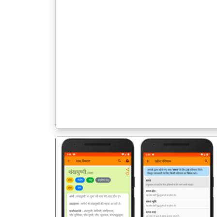
पिछला