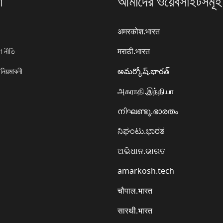
া
আমাদের ওয়েবসাইটসমূহ
अमरकोश.भारत
া নীতি
मराठी.भारत
 নিয়মাবলী
అమర్కోష్.భారత్
அகராதி.இந்தியா
നിഘണ്ടു.ഭാരതം
ನಿಘಂಟು.ಭಾರತ
ଅଭିଧାନ.ଭାରତ
amarkosh.tech
चौपाल.भारत
सारथी.भारत