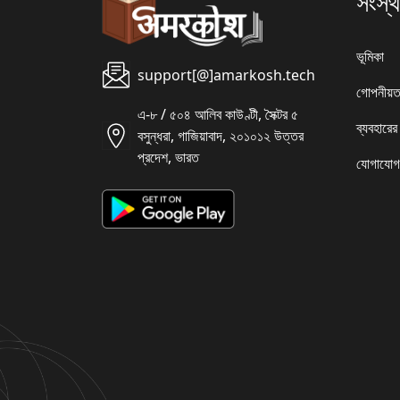
সংস্থ
ভূমিকা
support[@]amarkosh.tech
গোপনীয়ত
এ-৮ / ৫০৪ আলিব কাউণ্টী, সৈক্টর ৫
ব্যবহারের
বসুন্ধরা, গাজিয়াবাদ, ২০১০১২ উত্তর
প্রদেশ, ভারত
যোগাযোগ