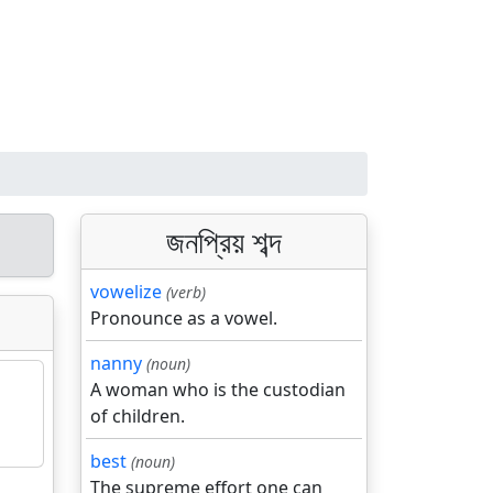
জনপ্রিয় শব্দ
vowelize
(verb)
Pronounce as a vowel.
nanny
(noun)
A woman who is the custodian
of children.
best
(noun)
The supreme effort one can