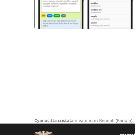
Cyanocitta cristata
meaning in Bengali (Bangla).