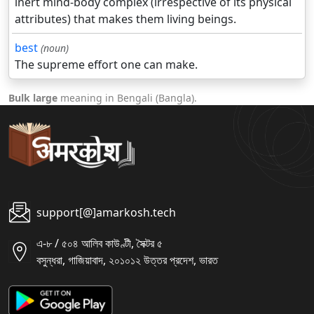
inert mind-body complex (irrespective of its physical
attributes) that makes them living beings.
best
(noun)
The supreme effort one can make.
Bulk large
meaning in Bengali (Bangla).
support[@]amarkosh.tech
এ-৮ / ৫০৪ আলিব কাউণ্টী, সৈক্টর ৫
বসুন্ধরা, গাজিয়াবাদ, ২০১০১২ উত্তর প্রদেশ, ভারত