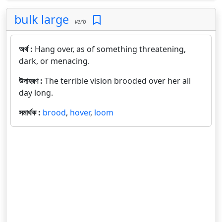
bulk large
verb
অর্থ :
Hang over, as of something threatening,
dark, or menacing.
উদাহরণ :
The terrible vision brooded over her all
day long.
সমার্থক :
brood
,
hover
,
loom