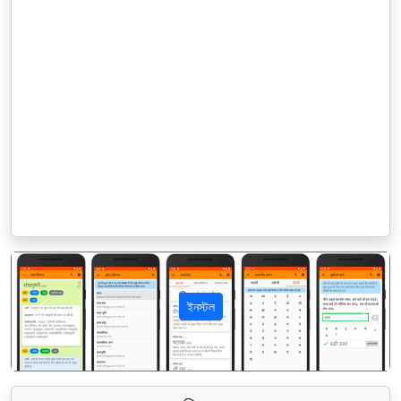
ইনস্টল
पिछला
अगला