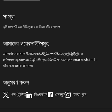
সংস্থা
ভূমিকা
গোপনীয়তা নীতি
ব্যবহারের নিয়মাবলী
যোগাযোগ
আমাদের ওয়েবসাইটসমূহ
अमरकोश.भारत
मराठी.भारत
అమర్కోష్.భారత్
அகராதி.இந்தியா
നിഘണ്ടു.ഭാരതം
ನಿಘಂಟು.ಭಾರತ
ଅଭିଧାନ.ଭାରତ
amarkosh.tech
चौपाल.भारत
सारथी.भारत
অনুসরণ করুন
এক্স (টুইটার)
লিঙ্কডইন
ফেসবুক
ইনস্টাগ্রাম