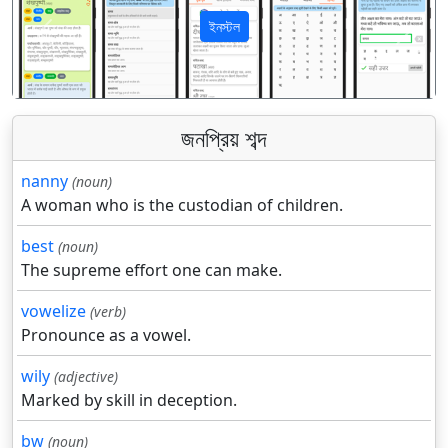
ইনস্টল
पिछला
अगला
জনপ্রিয় শব্দ
nanny
(noun)
A woman who is the custodian of children.
best
(noun)
The supreme effort one can make.
vowelize
(verb)
Pronounce as a vowel.
wily
(adjective)
Marked by skill in deception.
bw
(noun)