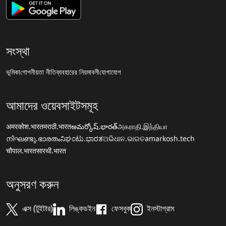
সংস্থা
ভূমিকা
গোপনীয়তা নীতি
ব্যবহারের নিয়মাবলী
যোগাযোগ
আমাদের ওয়েবসাইটসমূহ
अमरकोश.भारत
मराठी.भारत
అమర్కోష్.భారత్
அகராதி.இந்தியா
നിഘണ്ടു.ഭാരതം
ನಿಘಂಟು.ಭಾರತ
ଅଭିଧାନ.ଭାରତ
amarkosh.tech
चौपाल.भारत
सारथी.भारत
অনুসরণ করুন
এক্স (টুইটার)
লিঙ্কডইন
ফেসবুক
ইনস্টাগ্রাম