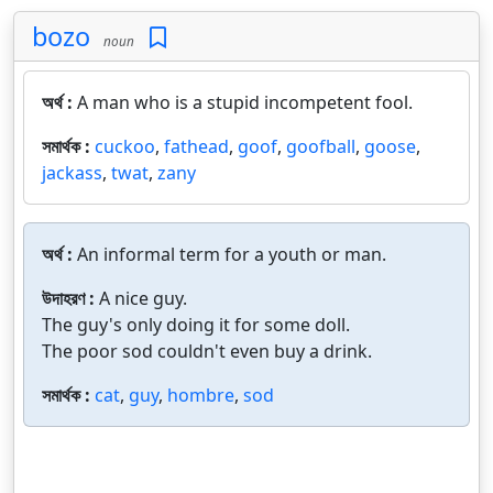
bozo
noun
অর্থ :
A man who is a stupid incompetent fool.
সমার্থক :
cuckoo
,
fathead
,
goof
,
goofball
,
goose
,
jackass
,
twat
,
zany
অর্থ :
An informal term for a youth or man.
উদাহরণ :
A nice guy.
The guy's only doing it for some doll.
The poor sod couldn't even buy a drink.
সমার্থক :
cat
,
guy
,
hombre
,
sod