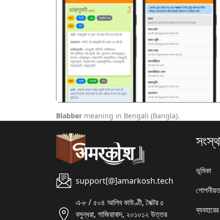
पिछला
Blabber
meaning in Bengali (Bangla).
সংস্থ
ভূমিকা
support[@]amarkosh.tech
গোপনীয়ত
এ-৮ / ৫০৪ আলিব কাউণ্টী, সৈক্টর ৫
ব্যবহারের
বসুন্ধরা, গাজিয়াবাদ, ২০১০১২ উত্তর