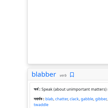
blabber
verb
অর্থ :
Speak (about unimportant matters) r
সমার্থক :
blab
,
chatter
,
clack
,
gabble
,
gibber
twaddle