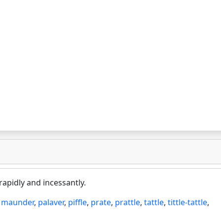
apidly and incessantly.
,
maunder
,
palaver
,
piffle
,
prate
,
prattle
,
tattle
,
tittle-tattle
,