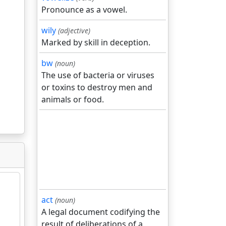
Pronounce as a vowel.
wily
(adjective)
Marked by skill in deception.
bw
(noun)
The use of bacteria or viruses
or toxins to destroy men and
animals or food.
act
(noun)
A legal document codifying the
result of deliberations of a