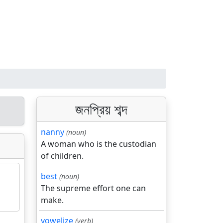
জনপ্রিয় শব্দ
nanny
(noun)
A woman who is the custodian
of children.
best
(noun)
The supreme effort one can
make.
vowelize
(verb)