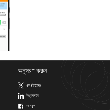
गला
অনুসরণ করুন
এক্স (টুইটার)
লিঙ্কডইন
ফেসবুক