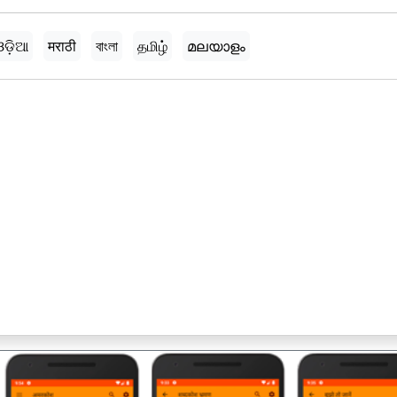
ଓଡ଼ିଆ
मराठी
বাংলা
தமிழ்
മലയാളം