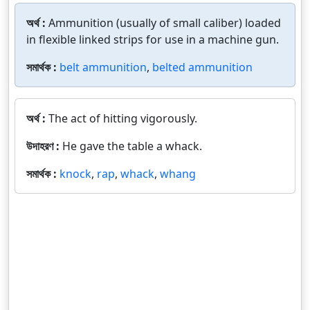
অর্থ :
Ammunition (usually of small caliber) loaded
in flexible linked strips for use in a machine gun.
সমার্থক :
belt ammunition
,
belted ammunition
অর্থ :
The act of hitting vigorously.
উদাহরণ :
He gave the table a whack.
সমার্থক :
knock
,
rap
,
whack
,
whang