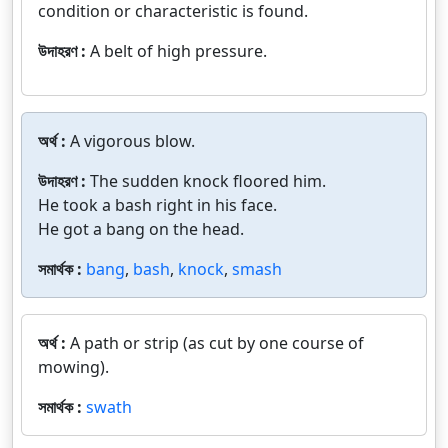
condition or characteristic is found.
উদাহরণ :
A belt of high pressure.
অর্থ :
A vigorous blow.
উদাহরণ :
The sudden knock floored him.
He took a bash right in his face.
He got a bang on the head.
সমার্থক :
bang
,
bash
,
knock
,
smash
অর্থ :
A path or strip (as cut by one course of
mowing).
সমার্থক :
swath