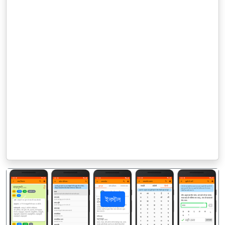
ইনস্টল
पिछला
अगला