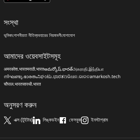
সংস্থা
ভূমিকা
গোপনীয়তা নীতি
ব্যবহারের নিয়মাবলী
যোগাযোগ
আমাদের ওয়েবসাইটসমূহ
अमरकोश.भारत
मराठी.भारत
అమర్కోష్.భారత్
அகராதி.இந்தியா
നിഘണ്ടു.ഭാരതം
ನಿಘಂಟು.ಭಾರತ
ଅଭିଧାନ.ଭାରତ
amarkosh.tech
चौपाल.भारत
सारथी.भारत
অনুসরণ করুন
এক্স (টুইটার)
লিঙ্কডইন
ফেসবুক
ইনস্টাগ্রাম