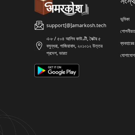
সংস্থ
ভূমিকা
support[@]amarkosh.tech
গোপনীয়ত
এ-৮ / ৫০৪ আলিব কাউণ্টী, সৈক্টর ৫
ব্যবহারের
বসুন্ধরা, গাজিয়াবাদ, ২০১০১২ উত্তর
প্রদেশ, ভারত
যোগাযোগ