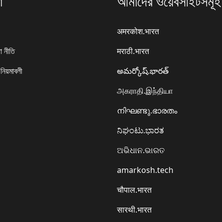
া
আমাদের ওয়েবসাইটসমূহ
अमरकोश.भारत
া নীতি
मराठी.भारत
 নিয়মাবলী
అమర్కోష్.భారత్
அகராதி.இந்தியா
നിഘണ്ടു.ഭാരതം
ನಿಘಂಟು.ಭಾರತ
ଅଭିଧାନ.ଭାରତ
amarkosh.tech
चौपाल.भारत
सारथी.भारत