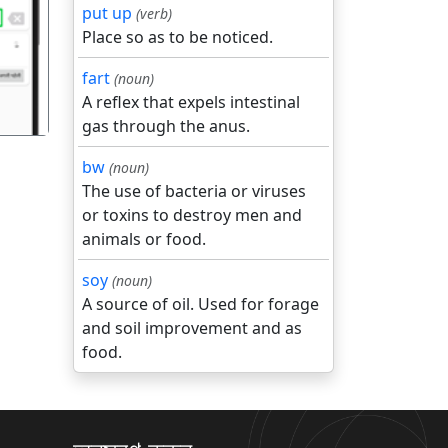
put up
(verb)
गला
Place so as to be noticed.
fart
(noun)
A reflex that expels intestinal
gas through the anus.
bw
(noun)
The use of bacteria or viruses
or toxins to destroy men and
animals or food.
soy
(noun)
A source of oil. Used for forage
and soil improvement and as
food.