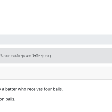
ং উদাহরণ সমার্থক শব্দ এবং বিপরীতশব্দ সহ।
y a batter who receives four balls.
on balls.