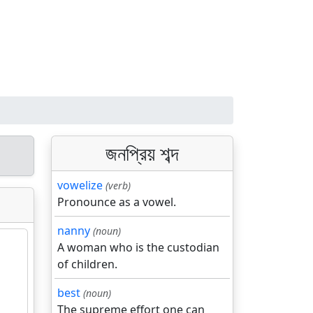
জনপ্রিয় শব্দ
vowelize
(verb)
Pronounce as a vowel.
nanny
(noun)
A woman who is the custodian
of children.
best
(noun)
The supreme effort one can