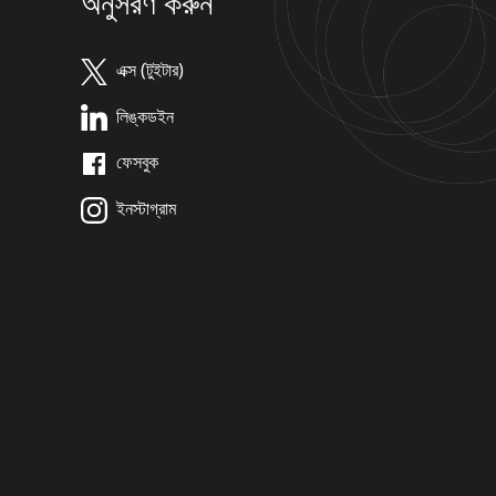
অনুসরণ করুন
এক্স (টুইটার)
লিঙ্কডইন
ফেসবুক
ইনস্টাগ্রাম