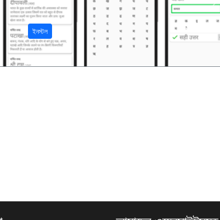
अ
ইনস্টল