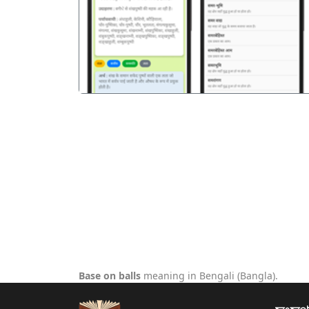
पिछला
Base on balls
meaning in Bengali (Bangla).