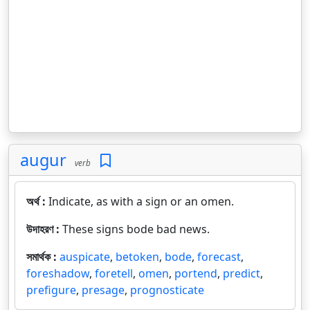
augur
verb
অর্থ :
Indicate, as with a sign or an omen.
উদাহরণ :
These signs bode bad news.
সমার্থক :
auspicate
,
betoken
,
bode
,
forecast
,
foreshadow
,
foretell
,
omen
,
portend
,
predict
,
prefigure
,
presage
,
prognosticate