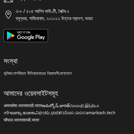
এ-৮ / ৫০৪ আলিব কাউণ্টী, সৈক্টর ৫
বসুন্ধরা, গাজিয়াবাদ, ২০১০১২ উত্তর প্রদেশ, ভারত
সংস্থা
ভূমিকা
গোপনীয়তা নীতি
ব্যবহারের নিয়মাবলী
যোগাযোগ
আমাদের ওয়েবসাইটসমূহ
अमरकोश.भारत
मराठी.भारत
అమర్కోష్.భారత్
அகராதி.இந்தியா
നിഘണ്ടു.ഭാരതം
ನಿಘಂಟು.ಭಾರತ
ଅଭିଧାନ.ଭାରତ
amarkosh.tech
चौपाल.भारत
सारथी.भारत