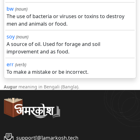
bw
(noun)
The use of bacteria or viruses or toxins to destroy
men and animals or food.
soy
(noun)
A source of oil. Used for forage and soil
improvement and as food.
err
(verb)
To make a mistake or be incorrect.
Augur
meaning in Bengali (Bangla).
support[@]amarkosh.tech