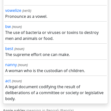
vowelize
(verb)
Pronounce as a vowel.
bw
(noun)
The use of bacteria or viruses or toxins to destroy
men and animals or food.
best
(noun)
The supreme effort one can make.
nanny
(noun)
A woman who is the custodian of children.
act
(noun)
A legal document codifying the result of
deliberations of a committee or society or legislative
body.
Annie oakley
meaning in Bengali (Bangla).