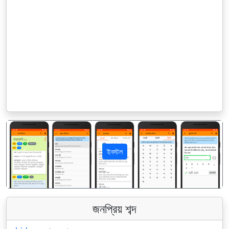
ইনস্টল
पिछला
अगला
জনপ্রিয় শব্দ