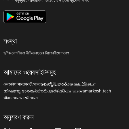
বসুন্ধরা, গাজিয়াবাদ, ২০১০১২ উত্তর প্রদেশ, ভারত
সংস্থা
ভূমিকা
গোপনীয়তা নীতি
ব্যবহারের নিয়মাবলী
যোগাযোগ
আমাদের ওয়েবসাইটসমূহ
अमरकोश.भारत
मराठी.भारत
అమర్కోష్.భారత్
அகராதி.இந்தியா
നിഘണ്ടു.ഭാരതം
ನಿಘಂಟು.ಭಾರತ
ଅଭିଧାନ.ଭାରତ
amarkosh.tech
चौपाल.भारत
सारथी.भारत
অনুসরণ করুন