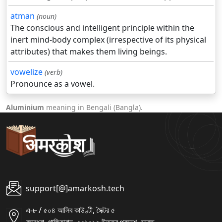
atman
(noun)
The conscious and intelligent principle within the
inert mind-body complex (irrespective of its physical
attributes) that makes them living beings.
vowelize
(verb)
Pronounce as a vowel.
Aluminium
meaning in Bengali (Bangla).
support[@]amarkosh.tech
এ-৮ / ৫০৪ আলিব কাউণ্টী, সৈক্টর ৫