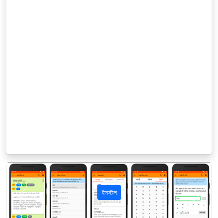
ইনস্টল
पिछला
अगला