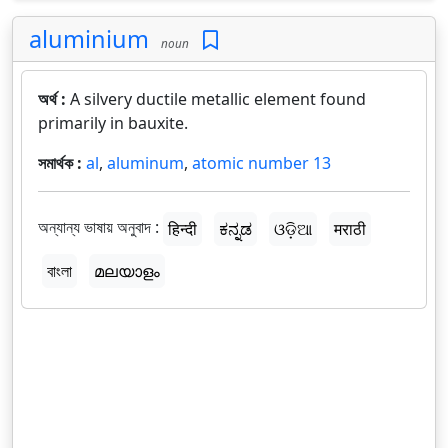
aluminium
noun
অর্থ :
A silvery ductile metallic element found
primarily in bauxite.
সমার্থক :
al
,
aluminum
,
atomic number 13
অন্যান্য ভাষায় অনুবাদ :
हिन्दी
ಕನ್ನಡ
ଓଡ଼ିଆ
मराठी
বাংলা
മലയാളം