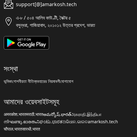
support[@]amarkosh.tech
এ-৮ / ৫০৪ আলিব কাউণ্টী, সৈক্টর ৫
বসুন্ধরা, গাজিয়াবাদ, ২০১০১২ উত্তর প্রদেশ, ভারত
সংস্থা
ভূমিকা
গোপনীয়তা নীতি
ব্যবহারের নিয়মাবলী
যোগাযোগ
আমাদের ওয়েবসাইটসমূহ
अमरकोश.भारत
मराठी.भारत
అమర్కోష్.భారత్
அகராதி.இந்தியா
നിഘണ്ടു.ഭാരതം
ನಿಘಂಟು.ಭಾರತ
ଅଭିଧାନ.ଭାରତ
amarkosh.tech
चौपाल.भारत
सारथी.भारत