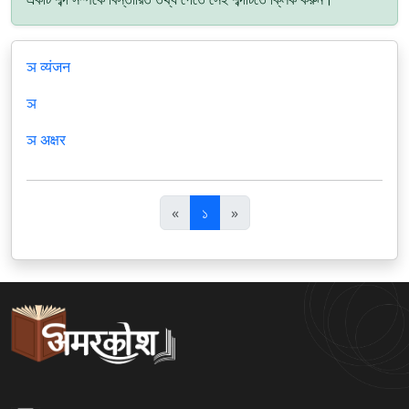
ञ व्यंजन
ञ
ञ अक्षर
पि
अ
«
১
»
छ
ग
ला
ला