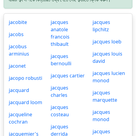
jacobite
jacques
jacques
anatole
lipchitz
jacobs
francois
jacques loeb
thibault
jacobus
arminius
jacques louis
jacques
david
bernoulli
jaconet
jacques lucien
jacques cartier
jacopo robusti
monod
jacques
jacquard
jacques
charles
marquette
jacquard loom
jacques
jacques
jacqueline
costeau
monod
cochran
jacques
jacques
jacquemier's
derrida