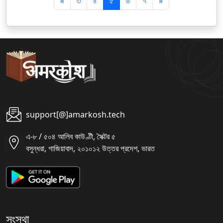
पि
अ
«
৩
৪
৫
৬
৭
»
छ
ग
ला
ला
support[@]amarkosh.tech
এ-৮ / ৫০৪ আলিব কাউণ্টী, সৈক্টর ৫
বসুন্ধরা, গাজিয়াবাদ, ২০১০১২ উত্তর প্রদেশ, ভারত
সংস্থা