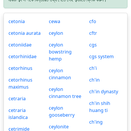
cetonia
cewa
cfo
cetonia aurata
ceylon
cftr
cetoniidae
ceylon
cgs
bowstring
cetorhinidae
cgs system
hemp
cetorhinus
ch'i
ceylon
cinnamon
cetorhinus
ch'in
maximus
ceylon
ch'in dynasty
cinnamon tree
cetraria
ch'in shih
ceylon
cetraria
huang ti
gooseberry
islandica
ch'ing
ceylonite
cetrimide