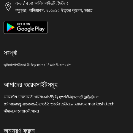
এ-৮ / ৫০৪ আলিব কাউণ্টী, সৈক্টর ৫
বসুন্ধরা, গাজিয়াবাদ, ২০১০১২ উত্তর প্রদেশ, ভারত
সংস্থা
ভূমিকা
গোপনীয়তা নীতি
ব্যবহারের নিয়মাবলী
যোগাযোগ
আমাদের ওয়েবসাইটসমূহ
अमरकोश.भारत
मराठी.भारत
అమర్కోష్.భారత్
அகராதி.இந்தியா
നിഘണ്ടു.ഭാരതം
ನಿಘಂಟು.ಭಾರತ
ଅଭିଧାନ.ଭାରତ
amarkosh.tech
चौपाल.भारत
सारथी.भारत
অনুসরণ করুন