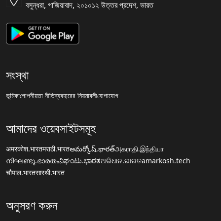
বসুন্ধরা, গাজিয়াবাদ, ২০১০১২ উত্তর প্রদেশ, ভারত
সংস্থা
ভূমিকা
গোপনীয়তা নীতি
ব্যবহারের নিয়মাবলী
যোগাযোগ
আমাদের ওয়েবসাইটসমূহ
अमरकोश.भारत
मराठी.भारत
అమర్కోష్.భారత్
அகராதி.இந்தியா
നിഘണ്ടു.ഭാരതം
ನಿಘಂಟು.ಭಾರತ
ଅଭିଧାନ.ଭାରତ
amarkosh.tech
चौपाल.भारत
सारथी.भारत
অনুসরণ করুন