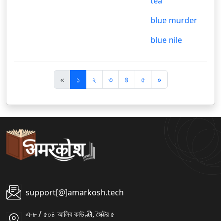
tea
blue murder
blue nile
पि
अ
«
১
২
৩
৪
৫
»
छ
ग
ला
ला
support[@]amarkosh.tech
এ-৮ / ৫০৪ আলিব কাউণ্টী, সৈক্টর ৫