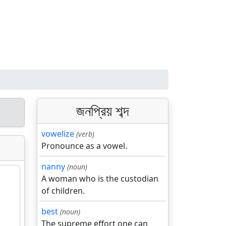
জনপ্রিয় শব্দ
vowelize
(verb)
Pronounce as a vowel.
nanny
(noun)
A woman who is the custodian
of children.
best
(noun)
The supreme effort one can