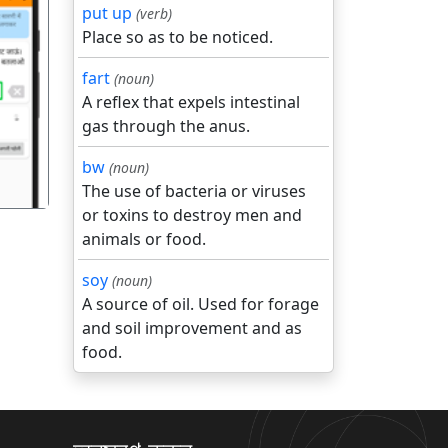
put up
(verb)
Place so as to be noticed.
fart
(noun)
गला
A reflex that expels intestinal
gas through the anus.
bw
(noun)
The use of bacteria or viruses
or toxins to destroy men and
animals or food.
soy
(noun)
A source of oil. Used for forage
and soil improvement and as
food.