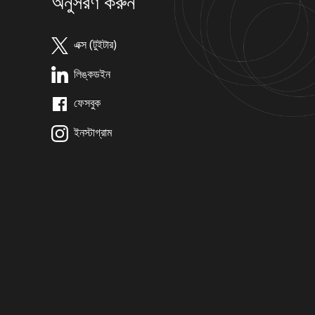
অনুসরণ করুন
এক্স (টুইটার)
লিঙ্কডইন
ফেসবুক
ইনস্টাগ্রাম