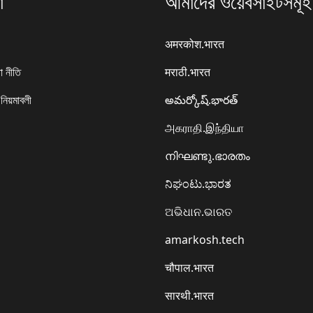
া
আমাদের ওয়েবসাইটসমূহ
अमरकोश.भारत
া নীতি
मराठी.भारत
 নিয়মাবলী
అమర్కోష్.భారత్
அகராதி.இந்தியா
നിഘണ്ടു.ഭാരതം
ನಿಘಂಟು.ಭಾರತ
ଅଭିଧାନ.ଭାରତ
amarkosh.tech
चौपाल.भारत
सारथी.भारत