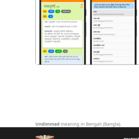
पिछला
Undimmed
meaning in Bengali (Bangla).