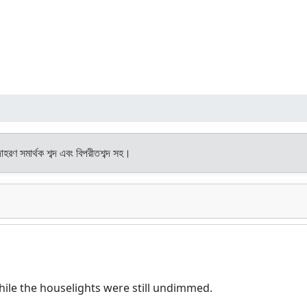
দাহরণ সমার্থক শব্দ এবং বিপরীতশব্দ সহ।
while the houselights were still undimmed.