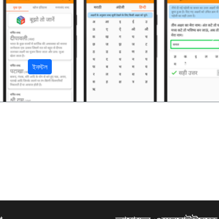
अ
ইনস্টল