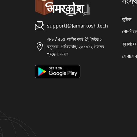
সংস্থ
ভূমিকা
support[@]amarkosh.tech
গোপনীয়ত
এ-৮ / ৫০৪ আলিব কাউণ্টী, সৈক্টর ৫
ব্যবহারের
বসুন্ধরা, গাজিয়াবাদ, ২০১০১২ উত্তর
প্রদেশ, ভারত
যোগাযোগ