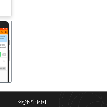
गला
অনুসরণ করুন