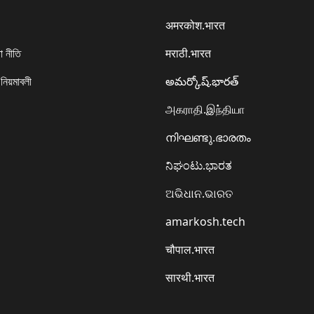
अमरकोश.भारत
া নীতি
मराठी.भारत
 নিয়মাবলী
అమర్కోష్.భారత్
அகராதி.இந்தியா
നിഘണ്ടു.ഭാരതം
ನಿಘಂಟು.ಭಾರತ
ଅଭିଧାନ.ଭାରତ
amarkosh.tech
चौपाल.भारत
सारथी.भारत