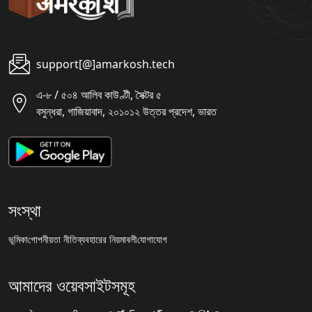
support[@]amarkosh.tech
এ-৮ / ৫০৪ আলিব কাউণ্টী, সৈক্টর ৫
বসুন্ধরা, গাজিয়াবাদ, ২০১০১২ উত্তর প্রদেশ, ভারত
সংস্থা
ভূমিকা
গোপনীয়তা নীতি
ব্যবহারের নিয়মাবলী
যোগাযোগ
আমাদের ওয়েবসাইটসমূহ