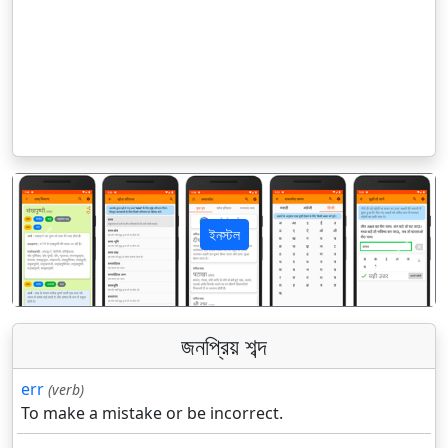
ইনস্টল
पिछला
अगला
জনপ্রিয় শব্দ
err
(verb)
To make a mistake or be incorrect.