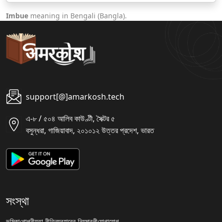
Imbue
meaning in Bengali (Bangla).
support[@]amarkosh.tech
এ-৮ / ৫০৪ আলিব কাউণ্টী, সৈক্টর ৫
বসুন্ধরা, গাজিয়াবাদ, ২০১০১২ উত্তর প্রদেশ, ভারত
সংস্থা
ভূমিকা
গোপনীয়তা নীতি
ব্যবহারের নিয়মাবলী
যোগাযোগ