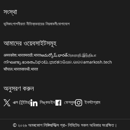
সংস্থা
ভূমিকা
গোপনীয়তা নীতি
ব্যবহারের নিয়মাবলী
যোগাযোগ
আমাদের ওয়েবসাইটসমূহ
अमरकोश.भारत
मराठी.भारत
అమర్కోష్.భారత్
அகராதி.இந்தியா
നിഘണ്ടു.ഭാരതം
ನಿಘಂಟು.ಭಾರತ
ଅଭିଧାନ.ଭାରତ
amarkosh.tech
चौपाल.भारत
सारथी.भारत
অনুসরণ করুন
এক্স (টুইটার)
লিঙ্কডইন
ফেসবুক
ইনস্টাগ্রাম
© ২০২৬ অমৰকোশ লিঙ্গ্ৱিস্টিক্স প্রা॰ লিমিটেড সকল অধিকার সংরক্ষিত।