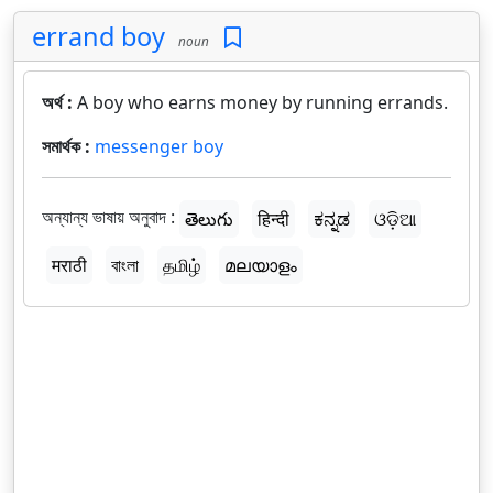
errand boy
noun
অর্থ :
A boy who earns money by running errands.
সমার্থক :
messenger boy
অন্যান্য ভাষায় অনুবাদ :
తెలుగు
हिन्दी
ಕನ್ನಡ
ଓଡ଼ିଆ
मराठी
বাংলা
தமிழ்
മലയാളം