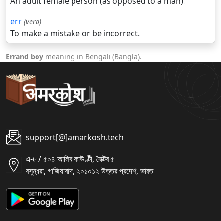
An adult female person (as opposed to a man).
err
(verb)
To make a mistake or be incorrect.
Errand boy
meaning in Bengali (Bangla).
support[@]amarkosh.tech
এ-৮ / ৫০৪ আলিব কাউণ্টী, সৈক্টর ৫
বসুন্ধরা, গাজিয়াবাদ, ২০১০১২ উত্তর প্রদেশ, ভারত