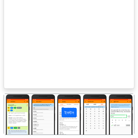
ইনস্টল
पिछला
अगला