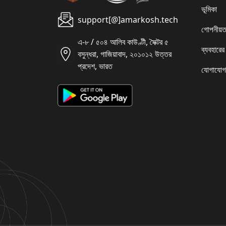
ভূমিকা
support[@]amarkosh.tech
গোপনীয়ত
এ-৮ / ৫০৪ আলিব কাউণ্টী, সৈক্টর ৫
ব্যবহারের
বসুন্ধরা, গাজিয়াবাদ, ২০১০১২ উত্তর
প্রদেশ, ভারত
যোগাযোগ