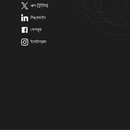
এক্স (টুইটার)
লিঙ্কডইন
ফেসবুক
ইনস্টাগ্রাম