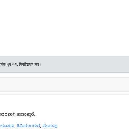
র্থক শব্দ এবং বিপরীতশব্দ সহ।
ರವಾಗಿ ಕಾಣುತ್ತಾರೆ.
ಆಭೂಷಣ
,
ಕಿವಿಯುಂಗುರ
,
ಮುರುವು