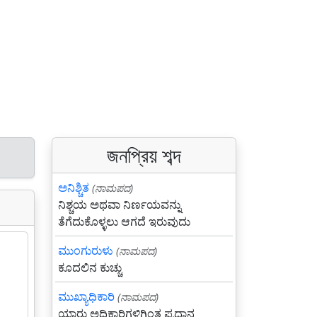
জনপ্রিয় শব্দ
ಅನಿಶ್ಚಿತ
(ನಾಮಪದ)
ನಿಶ್ಚಯ ಅಥವಾ ನಿರ್ಣಯವನ್ನು
ತೆಗೆದುಕೊಳ್ಳಲು ಆಗದೆ ಇರುವುದು
ಮುಂಗುರುಳು
(ನಾಮಪದ)
ಕೂದಲಿನ ಕುಚ್ಚು
ಮುಖ್ಯಾಧಿಕಾರಿ
(ನಾಮಪದ)
ಯಾರು ಅಧಿಕಾರಿಗಳಿಗಿಂತ ಪ್ರಧಾನ