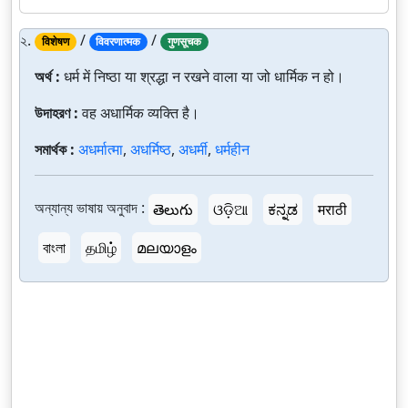
২.
/
/
विशेषण
विवरणात्मक
गुणसूचक
অর্থ :
धर्म में निष्ठा या श्रद्धा न रखने वाला या जो धार्मिक न हो।
উদাহরণ :
वह अधार्मिक व्यक्ति है।
সমার্থক :
अधर्मात्मा
,
अधर्मिष्ठ
,
अधर्मी
,
धर्महीन
অন্যান্য ভাষায় অনুবাদ :
తెలుగు
ଓଡ଼ିଆ
ಕನ್ನಡ
मराठी
বাংলা
தமிழ்
മലയാളം