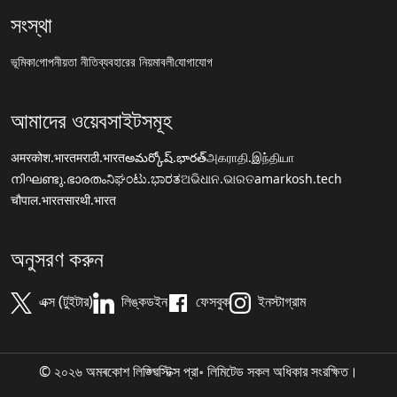
সংস্থা
ভূমিকা
গোপনীয়তা নীতি
ব্যবহারের নিয়মাবলী
যোগাযোগ
আমাদের ওয়েবসাইটসমূহ
अमरकोश.भारत
मराठी.भारत
అమర్కోష్.భారత్
அகராதி.இந்தியா
നിഘണ്ടു.ഭാരതം
ನಿಘಂಟು.ಭಾರತ
ଅଭିଧାନ.ଭାରତ
amarkosh.tech
चौपाल.भारत
सारथी.भारत
অনুসরণ করুন
এক্স (টুইটার)
লিঙ্কডইন
ফেসবুক
ইনস্টাগ্রাম
© ২০২৬ অমৰকোশ লিঙ্গ্ৱিস্টিক্স প্রা॰ লিমিটেড সকল অধিকার সংরক্ষিত।