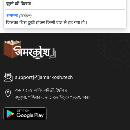
घूमने की क्रिया।
अनमना
(विशेषण)
जिसका चित्त दुखी होकर किसी बात से हट गया हो।
support[@]amarkosh.tech
এ-৮ / ৫০৪ আলিব কাউণ্টী, সৈক্টর ৫
বসুন্ধরা, গাজিয়াবাদ, ২০১০১২ উত্তর প্রদেশ, ভারত