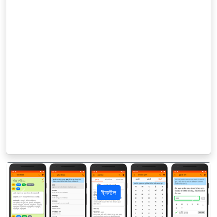
ইনস্টল
पिछला
अगला