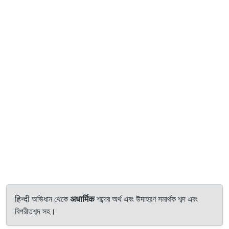
हिन्दी অভিধান থেকে
अधार्मिक
শব্দের অর্থ এবং উদাহরণ সমার্থক শব্দ এবং
বিপরীতশব্দ সহ।