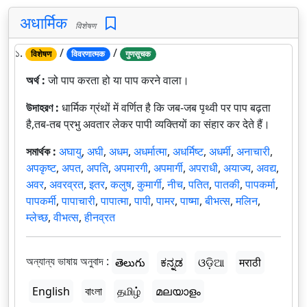
अधार्मिक
विशेषण
১.
/
/
विशेषण
विवरणात्मक
गुणसूचक
অর্থ :
जो पाप करता हो या पाप करने वाला।
উদাহরণ :
धार्मिक ग्रंथों में वर्णित है कि जब-जब पृथ्वी पर पाप बढ़ता
है,तब-तब प्रभु अवतार लेकर पापी व्यक्तियों का संहार कर देते हैं।
সমার্থক :
अघायु
,
अघी
,
अधम
,
अधर्मात्मा
,
अधर्मिष्ट
,
अधर्मी
,
अनाचारी
,
अपकृष्ट
,
अपत
,
अपति
,
अपमारगी
,
अपमार्गी
,
अपराधी
,
अयाज्य
,
अवद्य
,
अवर
,
अवरव्रत
,
इतर
,
कलुष
,
कुमार्गी
,
नीच
,
पतित
,
पातकी
,
पापकर्मा
,
पापकर्मी
,
पापाचारी
,
पापात्मा
,
पापी
,
पामर
,
पाष्मा
,
बीभत्स
,
मलिन
,
म्लेच्छ
,
वीभत्स
,
हीनव्रत
অন্যান্য ভাষায় অনুবাদ :
తెలుగు
ಕನ್ನಡ
ଓଡ଼ିଆ
मराठी
English
বাংলা
தமிழ்
മലയാളം