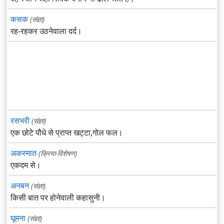
कसक
(संज्ञा)
रह-रहकर उठनेवाला दर्द।
रसभरी
(संज्ञा)
एक छोटे पौधे से प्राप्त खट्टा,गोल फल।
अकस्मात
(क्रिया-विशेषण)
एकदम से।
अनबन
(संज्ञा)
किसी बात पर होनेवाली कहासुनी।
घूमना
(संज्ञा)