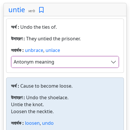
untie
verb
অর্থ :
Undo the ties of.
উদাহরণ :
They untied the prisoner.
সমার্থক :
unbrace
,
unlace
Antonym meaning
অর্থ :
Cause to become loose.
উদাহরণ :
Undo the shoelace.
Untie the knot.
Loosen the necktie.
সমার্থক :
loosen
,
undo