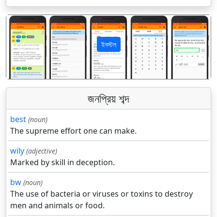
ইনস্টল
पिछला
अगला
জনপ্রিয় শব্দ
best
(noun)
The supreme effort one can make.
wily
(adjective)
Marked by skill in deception.
bw
(noun)
The use of bacteria or viruses or toxins to destroy
men and animals or food.