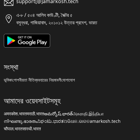
support[@]amarkosh.tech
এ-৮ / ৫০৪ আলিব কাউণ্টী, সৈক্টর ৫
বসুন্ধরা, গাজিয়াবাদ, ২০১০১২ উত্তর প্রদেশ, ভারত
সংস্থা
ভূমিকা
গোপনীয়তা নীতি
ব্যবহারের নিয়মাবলী
যোগাযোগ
আমাদের ওয়েবসাইটসমূহ
अमरकोश.भारत
मराठी.भारत
అమర్కోష్.భారత్
அகராதி.இந்தியா
നിഘണ്ടു.ഭാരതം
ನಿಘಂಟು.ಭಾರತ
ଅଭିଧାନ.ଭାରତ
amarkosh.tech
चौपाल.भारत
सारथी.भारत