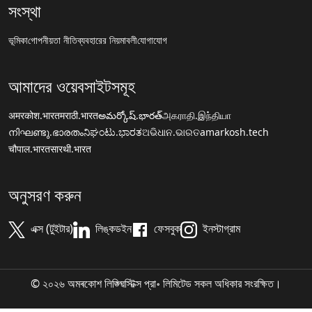
সংস্থা
ভূমিকা
গোপনীয়তা নীতি
ব্যবহারের নিয়মাবলী
যোগাযোগ
আমাদের ওয়েবসাইটসমূহ
अमरकोश.भारत
मराठी.भारत
అమర్కోష్.భారత్
அகராதி.இந்தியா
നിഘണ്ടു.ഭാരതം
ನಿಘಂಟು.ಭಾರತ
ଅଭିଧାନ.ଭାରତ
amarkosh.tech
चौपाल.भारत
सारथी.भारत
অনুসরণ করুন
এক্স (টুইটার)
লিঙ্কডইন
ফেসবুক
ইনস্টাগ্রাম
© ২০২৬ অমৰকোশ লিঙ্গ্ৱিস্টিক্স প্রা॰ লিমিটেড সকল অধিকার সংরক্ষিত।