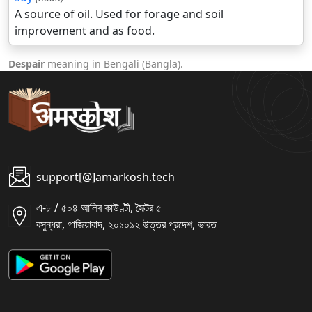
A source of oil. Used for forage and soil
improvement and as food.
Despair
meaning in Bengali (Bangla).
support[@]amarkosh.tech
এ-৮ / ৫০৪ আলিব কাউণ্টী, সৈক্টর ৫
বসুন্ধরা, গাজিয়াবাদ, ২০১০১২ উত্তর প্রদেশ, ভারত