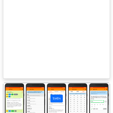
ইনস্টল
पिछला
अगला