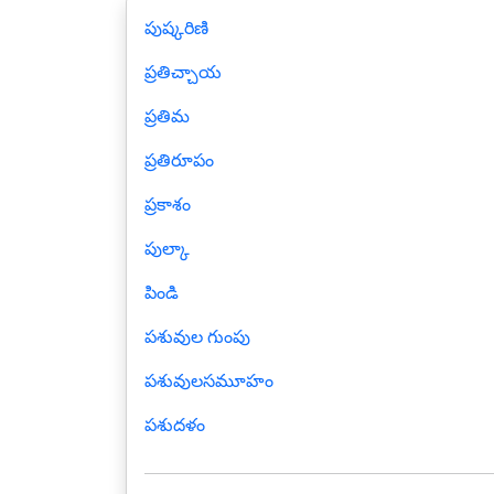
పుష్కరిణి
ప్రతిచ్చాయ
ప్రతిమ
ప్రతిరూపం
ప్రకాశం
పుల్కా
పిండి
పశువుల గుంపు
పశువులసమూహం
పశుదళం