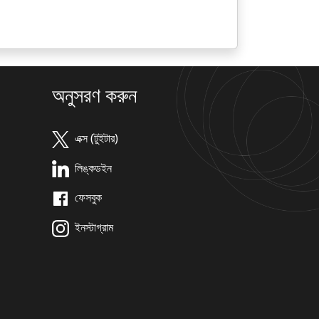
অনুসরণ করুন
এক্স (টুইটার)
লিঙ্কডইন
ফেসবুক
ইনস্টাগ্রাম