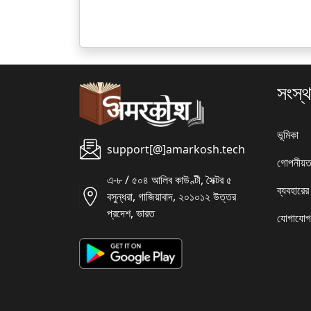
সংস্থ
ভূমিকা
support[@]amarkosh.tech
গোপনীয়ত
এ-৮ / ৫০৪ আলিব কাউণ্টী, সৈক্টর ৫
ব্যবহারের
বসুন্ধরা, গাজিয়াবাদ, ২০১০১২ উত্তর
প্রদেশ, ভারত
যোগাযোগ