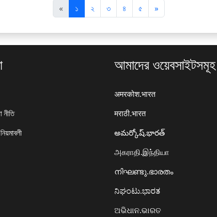
पि
अ
«
১
২
৩
৪
৫
»
छ
ग
ला
ला
া
আমাদের ওয়েবসাইটসমূহ
अमरकोश.भारत
া নীতি
मराठी.भारत
 নিয়মাবলী
అమర్కోష్.భారత్
அகராதி.இந்தியா
നിഘണ്ടു.ഭാരതം
ನಿಘಂಟು.ಭಾರತ
ଅଭିଧାନ.ଭାରତ