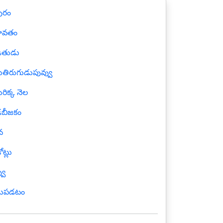
ురం
ావతం
ితుడు
దుతిరుగుడుపువ్వు
్దురిక్క నెల
డబీజకం
వ
ోట్లు
వు
డుపడటం