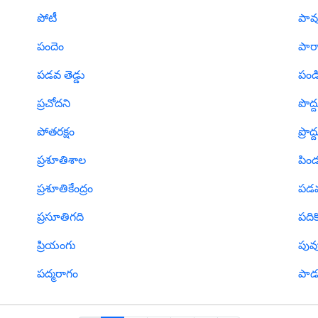
పోటీ
పావ
పందెం
పార
పడవ తెడ్డు
పండ
ప్రచోదని
పొద్
పోతరక్షం
ప్రొద
ప్రశూతిశాల
పిం
ప్రశూతికేంద్రం
పడ
ప్రసూతిగది
పదిక
ప్రియంగు
పువ్
పద్మరాగం
పా