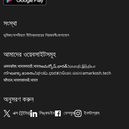
সংস্থা
ভূমিকা
গোপনীয়তা নীতি
ব্যবহারের নিয়মাবলী
যোগাযোগ
আমাদের ওয়েবসাইটসমূহ
अमरकोश.भारत
मराठी.भारत
అమర్కోష్.భారత్
அகராதி.இந்தியா
നിഘണ്ടു.ഭാരതം
ನಿಘಂಟು.ಭಾರತ
ଅଭିଧାନ.ଭାରତ
amarkosh.tech
चौपाल.भारत
सारथी.भारत
অনুসরণ করুন
এক্স (টুইটার)
লিঙ্কডইন
ফেসবুক
ইনস্টাগ্রাম