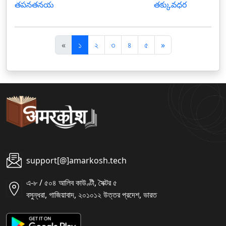
తపనతనయ
తక్కువధర
पि
अ
«
১
২
৩
৪
৫
»
छ
ग
ला
ला
support[@]amarkosh.tech
এ-৮ / ৫০৪ আলিব কাউণ্টী, সৈক্টর ৫
বসুন্ধরা, গাজিয়াবাদ, ২০১০১২ উত্তর প্রদেশ, ভারত