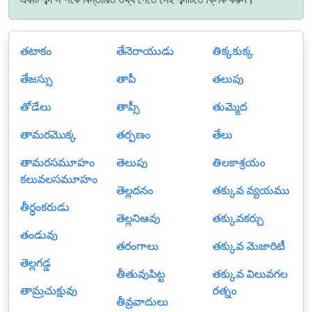
తటాకం
తేనెరాయుడు
తిక్కకుక్క
తేజస్సు
తాపీ
తలుపు
తోడేలు
తాప్సీ
తుమ్మెద
తామరమొక్క
తర్పణం
తేలు
తామరసమూహం
తెలుపు
తిలకాశ్రయం
కలువలసమూహం
తెల్లదనం
తక్కువ వ్యయము
తీర్ధంకరుడు
తెల్లనిఆవు
తక్కువకర్చు
తండువు
తరంగాలు
తక్కువ మెజారిటీ
తెల్లగడ్డ
తీతువుపిట్ట
తక్కువ విలువగల
తామ్రచుక్షువు
రత్నం
తీవ్రవాదులు