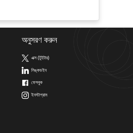
অনুসরণ করুন
এক্স (টুইটার)
লিঙ্কডইন
ফেসবুক
ইনস্টাগ্রাম