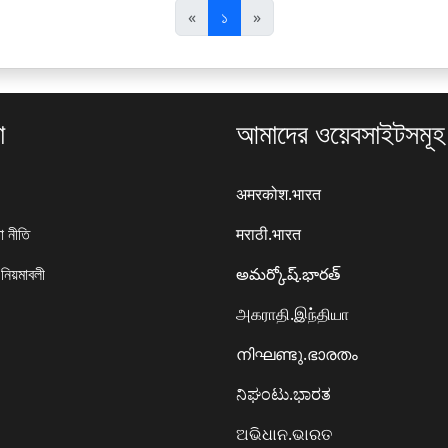
पि
अ
«
১
»
छ
ग
ला
ला
া
আমাদের ওয়েবসাইটসমূহ
अमरकोश.भारत
া নীতি
मराठी.भारत
 নিয়মাবলী
అమర్కోష్.భారత్
அகராதி.இந்தியா
നിഘണ്ടു.ഭാരതം
ನಿಘಂಟು.ಭಾರತ
ଅଭିଧାନ.ଭାରତ