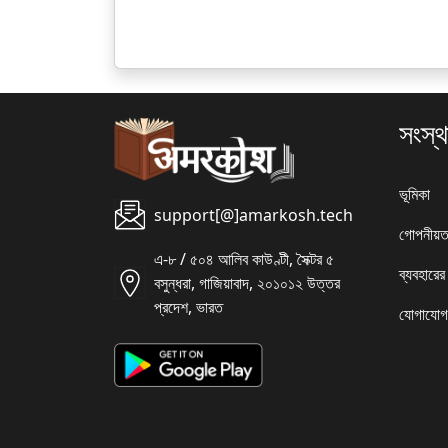
সংস্থ
ভূমিকা
support[@]amarkosh.tech
গোপনীয়ত
এ-৮ / ৫০৪ আলিব কাউণ্টী, সৈক্টর ৫
ব্যবহারের
বসুন্ধরা, গাজিয়াবাদ, ২০১০১২ উত্তর
প্রদেশ, ভারত
যোগাযোগ