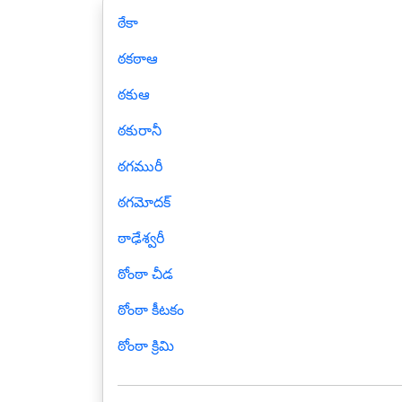
ఠేకా
ఠకఠాఆ
ఠకుఆ
ఠకురానీ
ఠగమురీ
ఠగమోదక్
ఠాఢేశ్వరీ
ఠోంఠా చీడ
ఠోంఠా కీటకం
ఠోంఠా క్రిమి