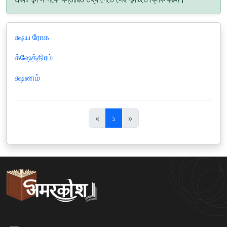
க்ஷய ரோக
க்ஷேத்திரம்
க்ஷணம்
पि
अ
«
১
»
छ
ग
ला
ला