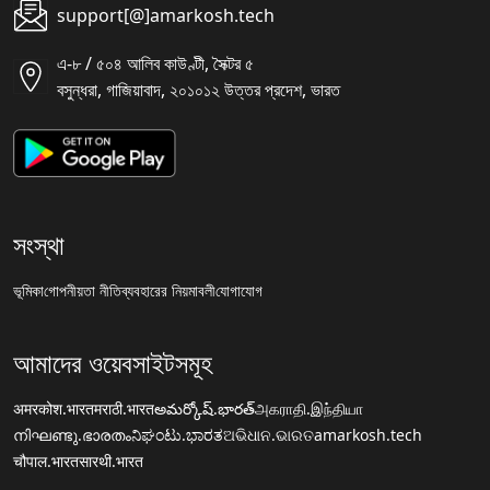
support[@]amarkosh.tech
এ-৮ / ৫০৪ আলিব কাউণ্টী, সৈক্টর ৫
বসুন্ধরা, গাজিয়াবাদ, ২০১০১২ উত্তর প্রদেশ, ভারত
সংস্থা
ভূমিকা
গোপনীয়তা নীতি
ব্যবহারের নিয়মাবলী
যোগাযোগ
আমাদের ওয়েবসাইটসমূহ
अमरकोश.भारत
मराठी.भारत
అమర్కోష్.భారత్
அகராதி.இந்தியா
നിഘണ്ടു.ഭാരതം
ನಿಘಂಟು.ಭಾರತ
ଅଭିଧାନ.ଭାରତ
amarkosh.tech
चौपाल.भारत
सारथी.भारत