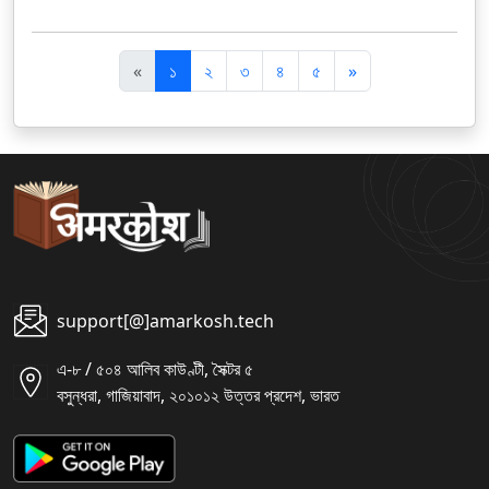
पि
अ
«
১
২
৩
৪
৫
»
छ
ग
ला
ला
support[@]amarkosh.tech
এ-৮ / ৫০৪ আলিব কাউণ্টী, সৈক্টর ৫
বসুন্ধরা, গাজিয়াবাদ, ২০১০১২ উত্তর প্রদেশ, ভারত