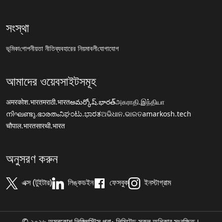
সংস্থা
ভূমিকা
গোপনীয়তা নীতি
ব্যবহারের নিয়মাবলী
যোগাযোগ
আমাদের ওয়েবসাইটসমূহ
अमरकोश.भारत
मराठी.भारत
అమర్కోష్.భారత్
அகராதி.இந்தியா
നിഘണ്ടു.ഭാരതം
ನಿಘಂಟು.ಭಾರತ
ଅଭିଧାନ.ଭାରତ
amarkosh.tech
चौपाल.भारत
सारथी.भारत
অনুসরণ করুন
এক্স (টুইটার)
লিঙ্কডইন
ফেসবুক
ইনস্টাগ্রাম
© ২০২৬ অমৰকোশ লিঙ্গ্ৱিস্টিক্স প্রা॰ লিমিটেড সকল অধিকার সংরক্ষিত।