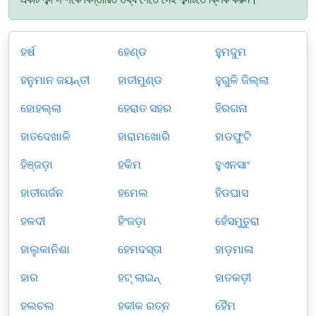
ହର୍ଷ
ହେଣ୍ଡ
ହୁମଦୁମ
ହନୁମାନ ଜୟନ୍ତୀ
ହାତୀମୁଣ୍ଡ
ହୁଗୁଳି ଜିଲ୍ଲା
ହୋହଲ୍ଲା
ହେରାତ ସହର
ହିରଗନା
ହାତଦେଖାଳି
ହାରାମଖୋରି
ହାଡଫୁଟି
ହିଞ୍ଜଡ଼ା
ହକିମ
ହୁଏନସାଂ
ହାତୀଗର୍ଜନ
ହମେଲ
ହିଡଘାସ
ହଳଦୀ
ହିଂଜଡ଼ା
ହେଁସମୁତୁରା
ହାଲୁକାନିଶା
ହେମଦସ୍ତା
ହାଡ଼ମାଳା
ହାର
ହଟ୍‌ ଲାଇନ୍
ହାତକଡ଼ୀ
ହଲଚଲ
ହକୀକ ରତ୍ନ
ହୈମ