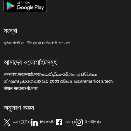
সংস্থা
ভূমিকা
গোপনীয়তা নীতি
ব্যবহারের নিয়মাবলী
যোগাযোগ
আমাদের ওয়েবসাইটসমূহ
अमरकोश.भारत
मराठी.भारत
అమర్కోష్.భారత్
அகராதி.இந்தியா
നിഘണ്ടു.ഭാരതം
ನಿಘಂಟು.ಭಾರತ
ଅଭିଧାନ.ଭାରତ
amarkosh.tech
चौपाल.भारत
सारथी.भारत
অনুসরণ করুন
এক্স (টুইটার)
লিঙ্কডইন
ফেসবুক
ইনস্টাগ্রাম