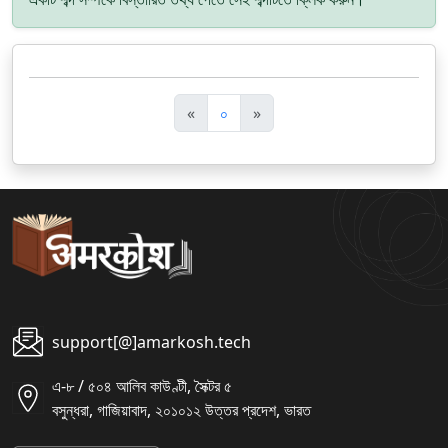
पि
अ
«
০
»
छ
ग
ला
ला
support[@]amarkosh.tech
এ-৮ / ৫০৪ আলিব কাউণ্টী, সৈক্টর ৫
বসুন্ধরা, গাজিয়াবাদ, ২০১০১২ উত্তর প্রদেশ, ভারত