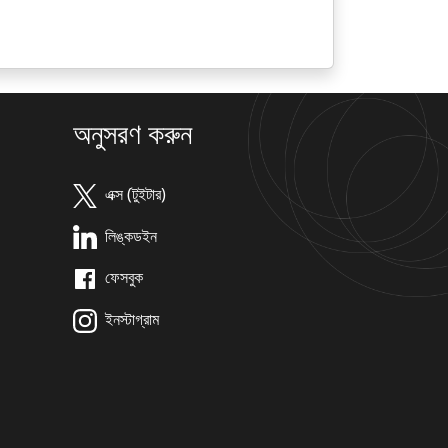
অনুসরণ করুন
এক্স (টুইটার)
লিঙ্কডইন
ফেসবুক
ইনস্টাগ্রাম