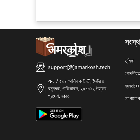
সংস্থ
ভূমিকা
support[@]amarkosh.tech
গোপনীয়ত
এ-৮ / ৫০৪ আলিব কাউণ্টী, সৈক্টর ৫
ব্যবহারের
বসুন্ধরা, গাজিয়াবাদ, ২০১০১২ উত্তর
প্রদেশ, ভারত
যোগাযোগ