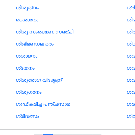
ശിശുത്വം
ശ്ര
ശൈശവം
ശി
ശിശു സംരക്ഷണ സഞ്ചി
ശിരസ
ശിഖിമണ്ഡല മരം
ശിങ
ശശാദനം
ശവക
ശ്യേനം
ശവ
ശിശുരോഗ വിദഗ്ദ്ധന്
ശവ
ശിശുഗാനം
ശവ
ശുദ്ധീകരിച്ച പഞ്ചസാര
ശര
ശ്രീവത്സം
ശില