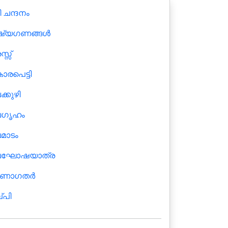
ീ ചന്ദനം
ഷ്യഗണങ്ങൾ
്സ്‌
്കാരപെട്ടി
്കുഴി
ഗൃഹം
മാടം
ഘോഷയാത്ര
ണാഗതര്‍
്പി