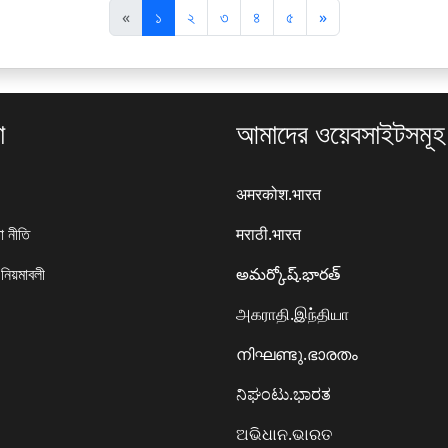
पि
अ
«
১
২
৩
৪
৫
»
छ
ग
ला
ला
া
আমাদের ওয়েবসাইটসমূহ
अमरकोश.भारत
া নীতি
मराठी.भारत
 নিয়মাবলী
అమర్కోష్.భారత్
அகராதி.இந்தியா
നിഘണ്ടു.ഭാരതം
ನಿಘಂಟು.ಭಾರತ
ଅଭିଧାନ.ଭାରତ