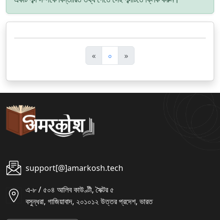
पि
अ
«
০
»
छ
ग
ला
ला
support[@]amarkosh.tech
এ-৮ / ৫০৪ আলিব কাউণ্টী, সৈক্টর ৫
বসুন্ধরা, গাজিয়াবাদ, ২০১০১২ উত্তর প্রদেশ, ভারত