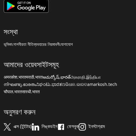
সংস্থা
ভূমিকা
গোপনীয়তা নীতি
ব্যবহারের নিয়মাবলী
যোগাযোগ
আমাদের ওয়েবসাইটসমূহ
अमरकोश.भारत
मराठी.भारत
అమర్కోష్.భారత్
அகராதி.இந்தியா
നിഘണ്ടു.ഭാരതം
ನಿಘಂಟು.ಭಾರತ
ଅଭିଧାନ.ଭାରତ
amarkosh.tech
चौपाल.भारत
सारथी.भारत
অনুসরণ করুন
এক্স (টুইটার)
লিঙ্কডইন
ফেসবুক
ইনস্টাগ্রাম