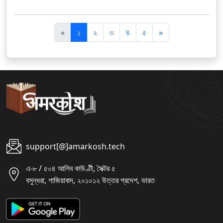
पि
अ
«
১
২
৩
৪
৫
»
छ
ग
ला
ला
support[@]amarkosh.tech
এ-৮ / ৫০৪ আলিব কাউণ্টী, সৈক্টর ৫
বসুন্ধরা, গাজিয়াবাদ, ২০১০১২ উত্তর প্রদেশ, ভারত