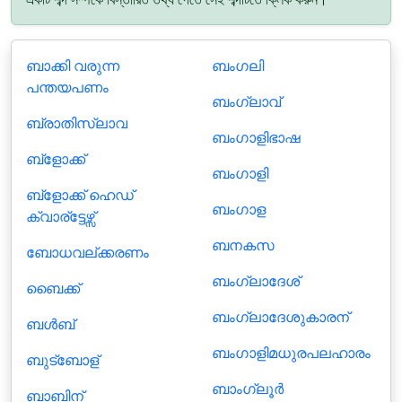
ബാക്കി വരുന്ന
ബംഗലി
പന്തയപണം
ബംഗ്ലാവ്
ബ്രാതിസ്ലാവ
ബംഗാളിഭാഷ
ബ്ളോക്ക്
ബംഗാളി
ബ്ളോക്ക് ഹെഡ്
ബംഗാള
ക്വാര്ട്ടേഴ്സ്
ബനകസ
ബോധവല്ക്കരണം
ബംഗ്ലാദേശ്
ബൈക്ക്
ബംഗ്ലാദേശുകാരന്
ബള്‍ബ്
ബംഗാളിമധുരപലഹാരം
ബുട്ബോള്
ബാംഗ്ലൂര്‍
ബാബിന്