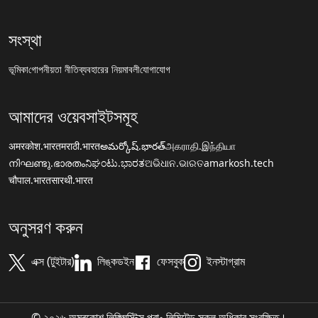
সংস্থা
ভূমিকা
গোপনীয়তা নীতি
ব্যবহারের নিয়মাবলী
যোগাযোগ
আমাদের ওয়েবসাইটসমূহ
अमरकोश.भारत
मराठी.भारत
అమర్కోష్.భారత్
அகராதி.இந்தியா
നിഘണ്ടു.ഭാരതം
ನಿಘಂಟು.ಭಾರತ
ଅଭିଧାନ.ଭାରତ
amarkosh.tech
चौपाल.भारत
सारथी.भारत
অনুসরণ করুন
এক্স (টুইটার)
লিঙ্কডইন
ফেসবুক
ইনস্টাগ্রাম
© ২০২৬ অমৰকোশ লিঙ্গ্ৱিস্টিক্স প্রা॰ লিমিটেড সকল অধিকার সংরক্ষিত।