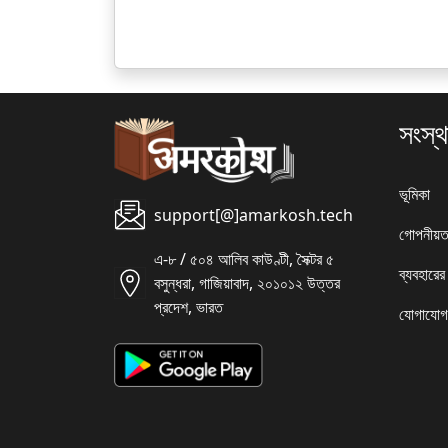
সংস্থ
ভূমিকা
support[@]amarkosh.tech
গোপনীয়ত
এ-৮ / ৫০৪ আলিব কাউণ্টী, সৈক্টর ৫
ব্যবহারের
বসুন্ধরা, গাজিয়াবাদ, ২০১০১২ উত্তর
প্রদেশ, ভারত
যোগাযোগ