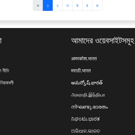
पि
अ
«
১
২
৩
৪
৫
»
छ
ग
ला
ला
া
আমাদের ওয়েবসাইটসমূহ
अमरकोश.भारत
া নীতি
मराठी.भारत
 নিয়মাবলী
అమర్కోష్.భారత్
அகராதி.இந்தியா
നിഘണ്ടു.ഭാരതം
ನಿಘಂಟು.ಭಾರತ
ଅଭିଧାନ.ଭାରତ