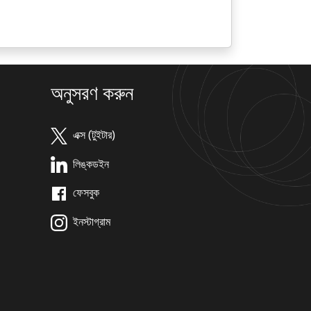
অনুসরণ করুন
এক্স (টুইটার)
লিঙ্কডইন
ফেসবুক
ইনস্টাগ্রাম