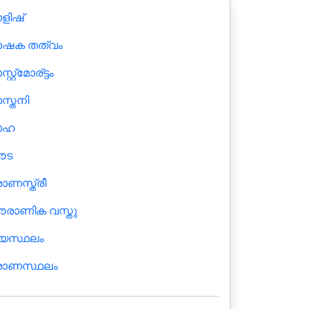
ളിഷ്
ഷക തത്വം
റ്റ്മോര്ട്ടം
സ്തനി
ോഹ
ൌട
ാണസ്ത്രീ
രാണിക വസ്തു
യസ്ഥലം
രാണസ്ഥലം