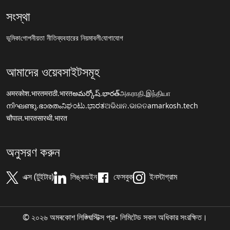
সংস্থা
ভূমিকা
গোপনীয়তা নীতি
ব্যবহারের নিয়মাবলী
যোগাযোগ
আমাদের ওয়েবসাইটসমূহ
अमरकोश.भारत
मराठी.भारत
అమర్కోష్.భారత్
அகராதி.இந்தியா
നിഘണ്ടു.ഭാരതം
ನಿಘಂಟು.ಭಾರತ
ଅଭିଧାନ.ଭାରତ
amarkosh.tech
चौपाल.भारत
सारथी.भारत
অনুসরণ করুন
এক্স (টুইটার)
লিঙ্কডইন
ফেসবুক
ইনস্টাগ্রাম
© ২০২৬ অমৰকোশ লিঙ্গ্ৱিস্টিক্স প্রা॰ লিমিটেড সকল অধিকার সংরক্ষিত।