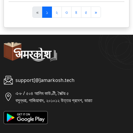
पि
अ
«
১
২
৩
৪
৫
»
छ
ग
ला
ला
support[@]amarkosh.tech
এ-৮ / ৫০৪ আলিব কাউণ্টী, সৈক্টর ৫
বসুন্ধরা, গাজিয়াবাদ, ২০১০১২ উত্তর প্রদেশ, ভারত