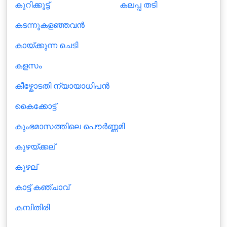
കുറിക്കൂട്ട്
കലപ്പ തടി
കടന്നുകളഞ്ഞവന്‍
കായ്ക്കുന്ന ചെടി
കളസം
കീഴ്കോടതി ന്യായാധിപൻ
കൈക്കോട്ട്
കുംഭമാസത്തിലെ പൌർണ്ണമി
കുഴയ്ക്കല്
കുഴല്
കാട്ട് കഞ്ചാവ്
കമ്പിതിരി