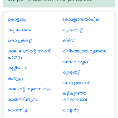
കൊട്ടാരം
കോളേജദ്ധ്യാപിക
കപ്പലപകടം
കുംഭക്കാറ്റ്
കൊച്ചുമകള്
കിഴിവ്
കാല് ലിറ്ററിന്റെ അളവ്
കീറിയെടുത്ത മുളതണ്ട്
പാത്രം
കൌശലപ്പണി
കുറ്റിചെടി
കുരുക്കു്
കുരുപ്പു്
കൊള്ളമുതല്
കാലിന്റെ ഗുണനപട്ടിക
കട്ടികുറഞ്ഞ
കാത്തിരിക്കുന്ന
ശർക്കരപാവ്
കൊണിച്ചം
കാട്ടുള്‍ളി