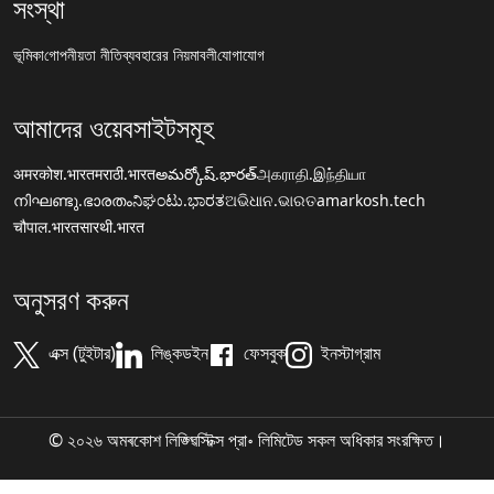
সংস্থা
ভূমিকা
গোপনীয়তা নীতি
ব্যবহারের নিয়মাবলী
যোগাযোগ
আমাদের ওয়েবসাইটসমূহ
अमरकोश.भारत
मराठी.भारत
అమర్కోష్.భారత్
அகராதி.இந்தியா
നിഘണ്ടു.ഭാരതം
ನಿಘಂಟು.ಭಾರತ
ଅଭିଧାନ.ଭାରତ
amarkosh.tech
चौपाल.भारत
सारथी.भारत
অনুসরণ করুন
এক্স (টুইটার)
লিঙ্কডইন
ফেসবুক
ইনস্টাগ্রাম
© ২০২৬ অমৰকোশ লিঙ্গ্ৱিস্টিক্স প্রা॰ লিমিটেড সকল অধিকার সংরক্ষিত।