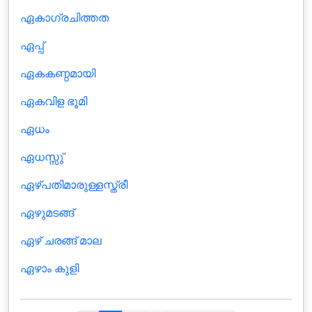
ഏകാഗ്രചിത്തത
ഏപ്പ്‌
ഏകകണ്ഠമായി
ഏകവിള ഭൂമി
ഏധം
ഏധസ്സു്‌
ഏഴ്പതിമാരുള്ളസ്ത്രീ
ഏഴുമടങ്ങ്
ഏഴ് ചരങ്ങ് മാല
ഏഴാം കുളി