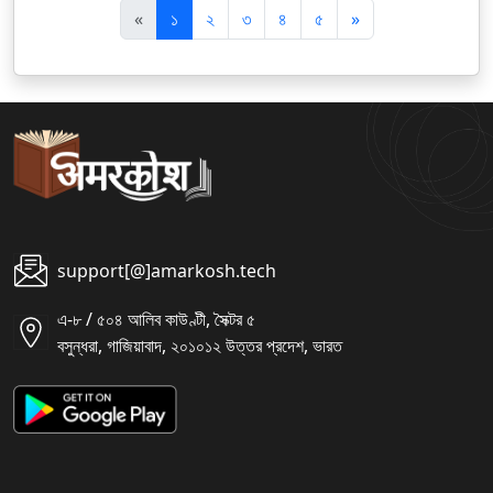
पि
अ
«
১
২
৩
৪
৫
»
छ
ग
ला
ला
support[@]amarkosh.tech
এ-৮ / ৫০৪ আলিব কাউণ্টী, সৈক্টর ৫
বসুন্ধরা, গাজিয়াবাদ, ২০১০১২ উত্তর প্রদেশ, ভারত