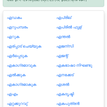
ഏഡകം
ഏപ്രില്
ഏറുപമ്പരം
ഏപ്രില്‍ ഫൂള്
ഏറുക
ഏന്തല്‍
ഏര്പ്പാട് ചെയ്യുക
ഏജന്സി
ഏർപ്പെടുക
ഏജന്റ്
ഏകാഗ്രമാവുക
ഏകഭാഷാ നിഘണ്ടു
ഏൽക്കുക
ഏനക്കേട്
ഏകാഗ്രമാകുക
ഏശല്‍
ഏഎം
ഏകദൃഷ്ടി
ഏറ്റക്കുറവു്‌
ഏകപുത്രൻ