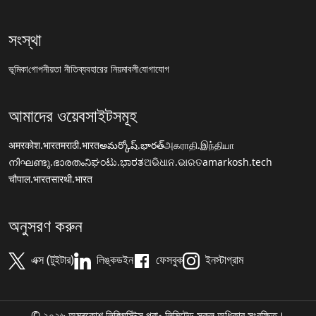
সংস্থা
ভূমিকা
গোপনীয়তা নীতি
ব্যবহারের নিয়মাবলী
যোগাযোগ
আমাদের ওয়েবসাইটসমূহ
अमरकोश.भारत
मराठी.भारत
అమర్కోష్.భారత్
அகராதி.இந்தியா
നിഘണ്ടു.ഭാരതം
ನಿಘಂಟು.ಭಾರತ
ଅଭିଧାନ.ଭାରତ
amarkosh.tech
चौपाल.भारत
सारथी.भारत
অনুসরণ করুন
এক্স (টুইটার)
লিঙ্কডইন
ফেসবুক
ইনস্টাগ্রাম
© ২০২৬ অমৰকোশ লিঙ্গ্ৱিস্টিক্স প্রা॰ লিমিটেড সকল অধিকার সংরক্ষিত।