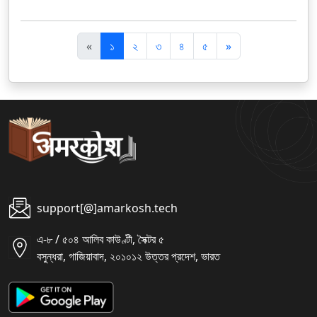
पि
अ
«
১
২
৩
৪
৫
»
छ
ग
ला
ला
support[@]amarkosh.tech
এ-৮ / ৫০৪ আলিব কাউণ্টী, সৈক্টর ৫
বসুন্ধরা, গাজিয়াবাদ, ২০১০১২ উত্তর প্রদেশ, ভারত