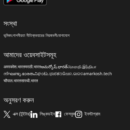
সংস্থা
ভূমিকা
গোপনীয়তা নীতি
ব্যবহারের নিয়মাবলী
যোগাযোগ
আমাদের ওয়েবসাইটসমূহ
अमरकोश.भारत
मराठी.भारत
అమర్కోష్.భారత్
அகராதி.இந்தியா
നിഘണ്ടു.ഭാരതം
ನಿಘಂಟು.ಭಾರತ
ଅଭିଧାନ.ଭାରତ
amarkosh.tech
चौपाल.भारत
सारथी.भारत
অনুসরণ করুন
এক্স (টুইটার)
লিঙ্কডইন
ফেসবুক
ইনস্টাগ্রাম