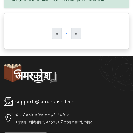
पि
अ
«
০
»
छ
ग
ला
ला
support[@]amarkosh.tech
এ-৮ / ৫০৪ আলিব কাউণ্টী, সৈক্টর ৫
বসুন্ধরা, গাজিয়াবাদ, ২০১০১২ উত্তর প্রদেশ, ভারত