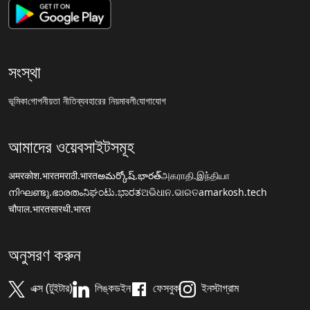
সংস্থা
ভূমিকা
গোপনীয়তা নীতি
ব্যবহারের নিয়মাবলী
যোগাযোগ
আমাদের ওয়েবসাইটসমূহ
अमरकोश.भारत
मराठी.भारत
అమర్కోష్.భారత్
அகராதி.இந்தியா
നിഘണ്ടു.ഭാരതം
ನಿಘಂಟು.ಭಾರತ
ଅଭିଧାନ.ଭାରତ
amarkosh.tech
चौपाल.भारत
सारथी.भारत
অনুসরণ করুন
এক্স (টুইটার)
লিঙ্কডইন
ফেসবুক
ইনস্টাগ্রাম