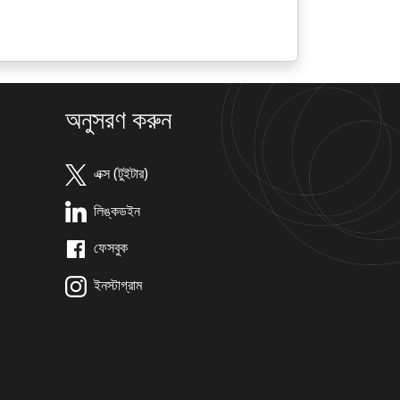
অনুসরণ করুন
এক্স (টুইটার)
লিঙ্কডইন
ফেসবুক
ইনস্টাগ্রাম