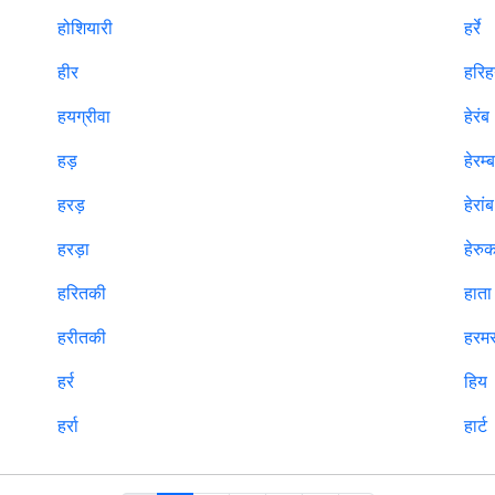
होशियारी
हर्रे
हीर
हरि
हयग्रीवा
हेरंब
हड़
हेरम्
हरड़
हेरांब
हरड़ा
हेरु
हरितकी
हाता
हरीतकी
हरम
हर्र
हिय
हर्रा
हार्ट