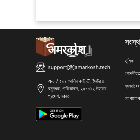
সংস্থ
ভূমিকা
support[@]amarkosh.tech
গোপনীয়ত
এ-৮ / ৫০৪ আলিব কাউণ্টী, সৈক্টর ৫
ব্যবহারের
বসুন্ধরা, গাজিয়াবাদ, ২০১০১২ উত্তর
প্রদেশ, ভারত
যোগাযোগ