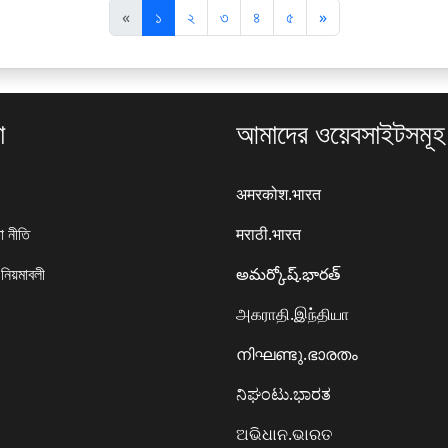
पि
अ
«
১
২
৩
৪
৫
»
छ
ग
ला
ला
া
আমাদের ওয়েবসাইটসমূহ
अमरकोश.भारत
া নীতি
मराठी.भारत
 নিয়মাবলী
అమర్కోష్.భారత్
அகராதி.இந்தியா
നിഘണ്ടു.ഭാരതം
ನಿಘಂಟು.ಭಾರತ
ଅଭିଧାନ.ଭାରତ