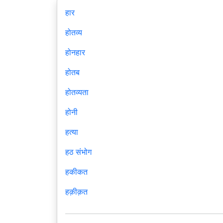
हार
होतव्य
होनहार
होतब
होतव्यता
होनी
हत्या
हठ संभोग
हकीकत
हक़ीक़त