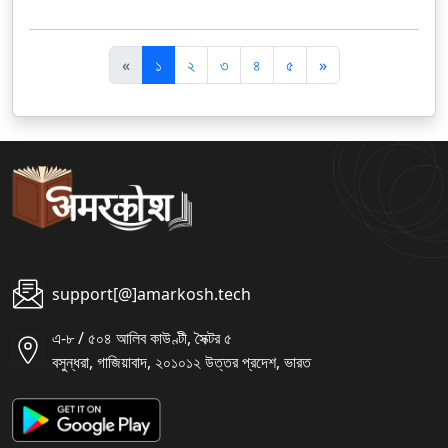
पि
अ
«
১
২
৩
৪
৫
»
छ
ग
ला
ला
support[@]amarkosh.tech
এ-৮ / ৫০৪ আলিব কাউণ্টী, সৈক্টর ৫
বসুন্ধরা, গাজিয়াবাদ, ২০১০১২ উত্তর প্রদেশ, ভারত