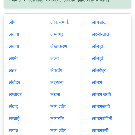
लोप
लोकसम्पर्क
लागडांट
लक़वा
लम्बाग्र
लक्ष्मी-तात
लकवा
लेखाकरण
लोमड़ा
लक्ष्मी
लञ्च
लोमड़ी
लहर
लैपटॉप
लोमरंध्र
लंबोदर
लङ्घना
लोमश
लम्बोदर
लंघना
लोमश ऋषि
लंबाई
लाग-डांट
लोमशऋषि
लम्बाई
लागडाँट
लोमशपर्णिनी
लगाव
लाग-डाँट
लोमशपर्णी