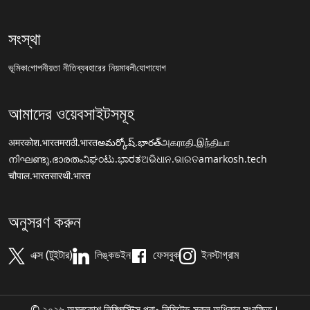
সংস্থা
ভূমিকা
গোপনীয়তা নীতি
ব্যবহারের নিয়মাবলী
যোগাযোগ
আমাদের ওয়েবসাইটসমূহ
अमरकोश.भारत
मराठी.भारत
అమర్కోష్.భారత్
அகராதி.இந்தியா
നിഘണ്ടു.ഭാരതം
ನಿಘಂಟು.ಭಾರತ
ଅଭିଧାନ.ଭାରତ
amarkosh.tech
चौपाल.भारत
सारथी.भारत
অনুসরণ করুন
এক্স (টুইটার)
লিঙ্কডইন
ফেসবুক
ইনস্টাগ্রাম
© ২০২৬ অমৰকোশ লিঙ্গ্ৱিস্টিক্স প্রা॰ লিমিটেড সকল অধিকার সংরক্ষিত।