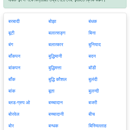
बरबादी
बोझा
बंधक
बूटी
बलात्सङ्ग
बिना
बंग
बलात्कार
बुनियाद
बाँकपन
बुद्धिमानी
बदन
बांकपन
बुद्धिमत्ता
बॉडी
बाँक
बुद्धि कौशल
बुलंदी
बांक
बूता
बुलन्दी
ब्लड-ग्रुप ओ
बच्चादान
बजरी
बोरवेल
बच्चादानी
बीच
बोर
बन्धक
बिस्मिल्लाह