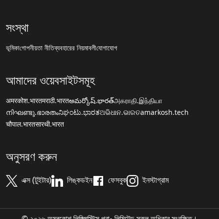
সংস্থা
ভূমিকা
গোপনীয়তা নীতি
ব্যবহারের নিয়মাবলী
যোগাযোগ
আমাদের ওয়েবসাইটসমূহ
अमरकोश.भारत
मराठी.भारत
అమర్కోష్.భారత్
அகராதி.இந்தியா
നിഘണ്ടു.ഭാരതം
ನಿಘಂಟು.ಭಾರತ
ଅଭିଧାନ.ଭାରତ
amarkosh.tech
चौपाल.भारत
सारथी.भारत
অনুসরণ করুন
এক্স (টুইটার)
লিঙ্কডইন
ফেসবুক
ইনস্টাগ্রাম
© ২০২৬ অমৰকোশ লিঙ্গ্ৱিস্টিক্স প্রা॰ লিমিটেড সকল অধিকার সংরক্ষিত।