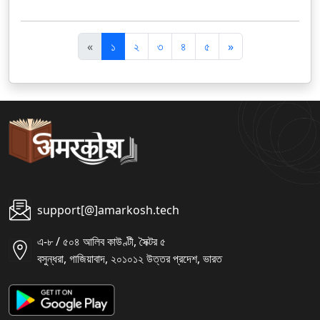
पि
अ
«
১
২
৩
৪
৫
»
छ
ग
ला
ला
support[@]amarkosh.tech
এ-৮ / ৫০৪ আলিব কাউণ্টী, সৈক্টর ৫
বসুন্ধরা, গাজিয়াবাদ, ২০১০১২ উত্তর প্রদেশ, ভারত