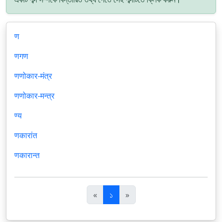
ण
णगण
णणोकार-मंत्र
णणोकार-मन्त्र
ण्य
णकारांत
णकारान्त
पि
अ
«
১
»
छ
ग
ला
ला