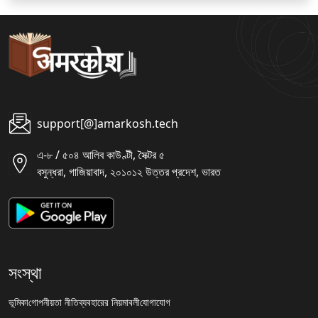
support[@]amarkosh.tech
এ-৮ / ৫০৪ আলিব কাউণ্টী, সৈক্টর ৫
বসুন্ধরা, গাজিয়াবাদ, ২০১০১২ উত্তর প্রদেশ, ভারত
সংস্থা
ভূমিকা
গোপনীয়তা নীতি
ব্যবহারের নিয়মাবলী
যোগাযোগ